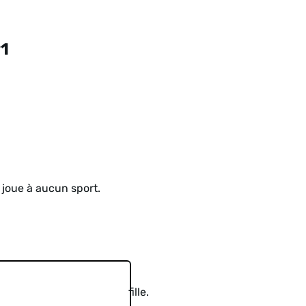
#1
 joue à aucun sport.
fille.