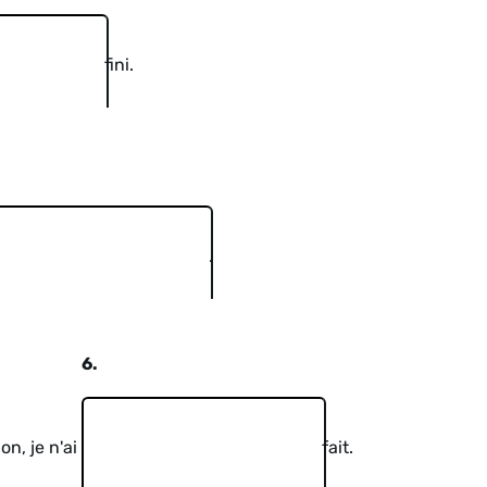
fini.
.
6.
n, je n'ai
fait.