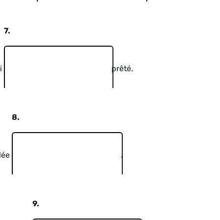
7.
ai
prêté.
8.
llée
.
9.