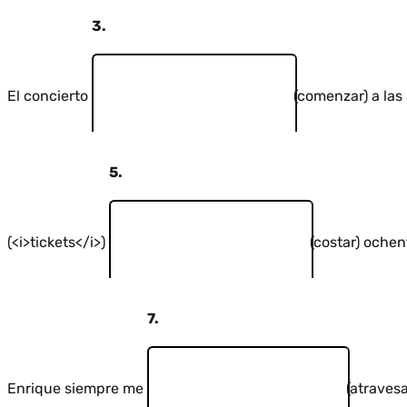
3.
El concierto
(comenzar) a las
5.
(<i>tickets</i>)
(costar) ochent
7.
Enrique siempre me
(atravesa