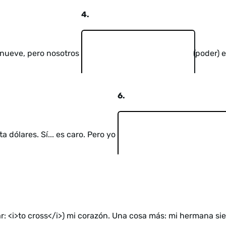
4.
 nueve, pero nosotros
(poder) e
6.
a dólares. Sí... es caro. Pero yo
r: <i>to cross</i>) mi corazón. Una cosa más: mi hermana s