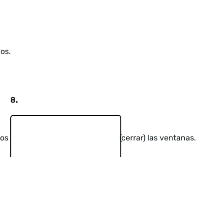
ios.
8.
ros
(cerrar) las ventanas.