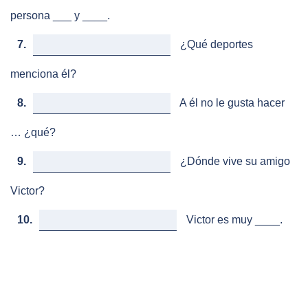
persona ___ y ____.
7.
¿Qué deportes
menciona él?
8.
A él no le gusta hacer
… ¿qué?
9.
¿Dónde vive su amigo
Victor?
10.
Victor es muy ____.