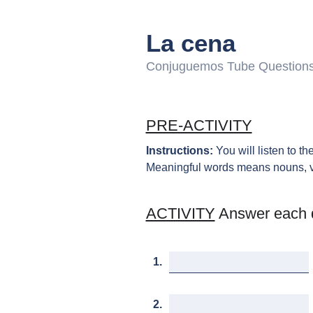
La cena
Conjuguemos Tube Question
PRE-ACTIVITY
Instructions:
You will listen to t
Meaningful words means nouns, verb
ACTIVITY
Answer each 
1.
2.