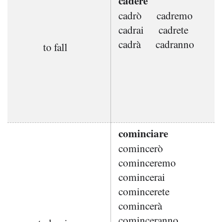
cadere
cadrò
cadremo
cadrai
cadrete
cadrà
cadranno
to fall
cominciare
comincerò
cominceremo
comincerai
comincerete
comincerà
cominceranno