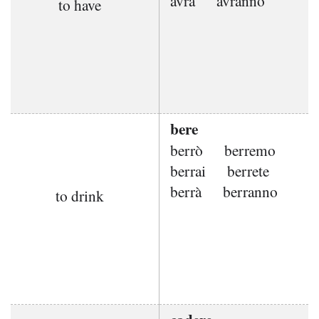
avrà
avranno
to have
bere
berrò
berremo
berrai
berrete
berrà
berranno
to drink