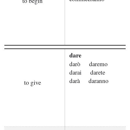
to begin
dare
darò
daremo
darai
darete
darà
daranno
to give