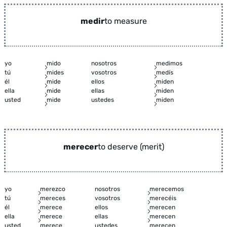
medir
to measure
yo
mido
nosotros
medimos
tú
mides
vosotros
medís
él
mide
ellos
miden
ella
mide
ellas
miden
usted
mide
ustedes
miden
merecer
to deserve (merit)
yo
merezco
nosotros
merecemos
tú
mereces
vosotros
merecéis
él
merece
ellos
merecen
ella
merece
ellas
merecen
usted
merece
ustedes
merecen