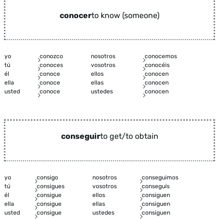
conocer
to know (someone)
yo
conozco
nosotros
conocemos
tú
conoces
vosotros
conocéis
él
conoce
ellos
conocen
ella
conoce
ellas
conocen
usted
conoce
ustedes
conocen
conseguir
to get/to obtain
yo
consigo
nosotros
conseguimos
tú
consigues
vosotros
conseguís
él
consigue
ellos
consiguen
ella
consigue
ellas
consiguen
usted
consigue
ustedes
consiguen