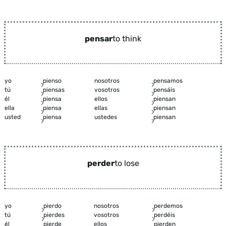
pensar
to think
yo
pienso
nosotros
pensamos
tú
piensas
vosotros
pensáis
él
piensa
ellos
piensan
ella
piensa
ellas
piensan
usted
piensa
ustedes
piensan
perder
to lose
yo
pierdo
nosotros
perdemos
tú
pierdes
vosotros
perdéis
él
pierde
ellos
pierden