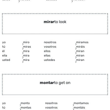
mirar
to look
yo
miro
nosotros
miramos
tú
miras
vosotros
miráis
él
mira
ellos
miran
ella
mira
ellas
miran
usted
mira
ustedes
miran
montar
to get on
yo
monto
nosotros
montamos
tú
montas
vosotros
montáis