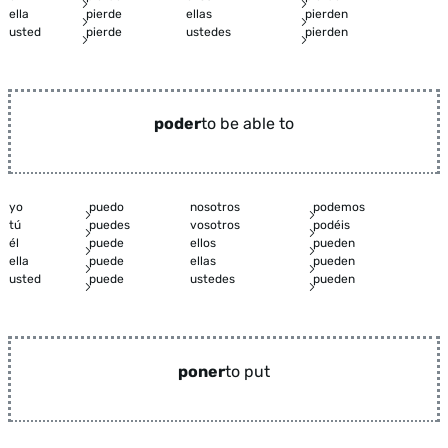
ella
pierde
ellas
pierden
usted
pierde
ustedes
pierden
poder
to be able to
yo
puedo
nosotros
podemos
tú
puedes
vosotros
podéis
él
puede
ellos
pueden
ella
puede
ellas
pueden
usted
puede
ustedes
pueden
poner
to put