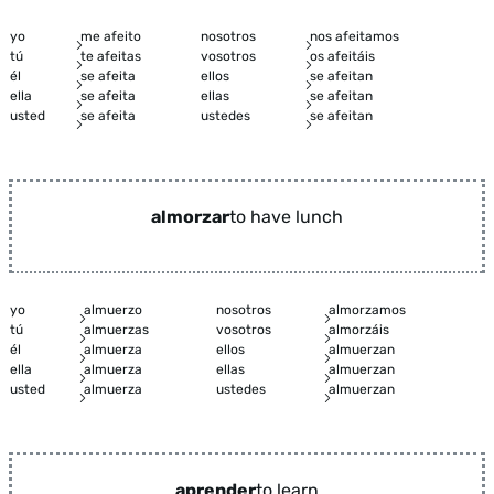
yo
me afeito
nosotros
nos afeitamos
tú
te afeitas
vosotros
os afeitáis
él
se afeita
ellos
se afeitan
ella
se afeita
ellas
se afeitan
usted
se afeita
ustedes
se afeitan
almorzar
to have lunch
yo
almuerzo
nosotros
almorzamos
tú
almuerzas
vosotros
almorzáis
él
almuerza
ellos
almuerzan
ella
almuerza
ellas
almuerzan
usted
almuerza
ustedes
almuerzan
aprender
to learn