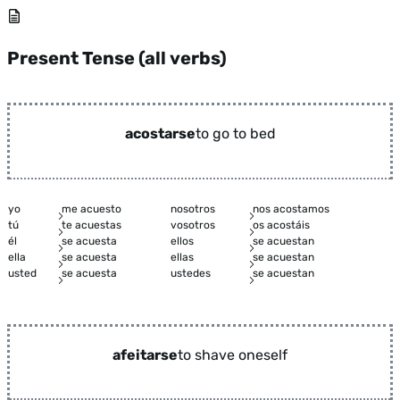
Present Tense (all verbs)
acostarse
to go to bed
yo
me acuesto
nosotros
nos acostamos
tú
te acuestas
vosotros
os acostáis
él
se acuesta
ellos
se acuestan
ella
se acuesta
ellas
se acuestan
usted
se acuesta
ustedes
se acuestan
afeitarse
to shave oneself