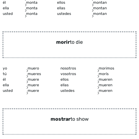
él
monta
ellos
montan
ella
monta
ellas
montan
usted
monta
ustedes
montan
morir
to die
yo
muero
nosotros
morimos
tú
mueres
vosotros
morís
él
muere
ellos
mueren
ella
muere
ellas
mueren
usted
muere
ustedes
mueren
mostrar
to show