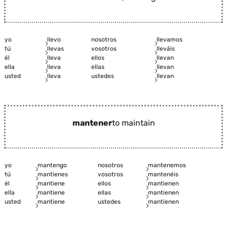
yo
llevo
nosotros
llevamos
tú
llevas
vosotros
lleváis
él
lleva
ellos
llevan
ella
lleva
ellas
llevan
usted
lleva
ustedes
llevan
mantener
to maintain
yo
mantengo
nosotros
mantenemos
tú
mantienes
vosotros
mantenéis
él
mantiene
ellos
mantienen
ella
mantiene
ellas
mantienen
usted
mantiene
ustedes
mantienen