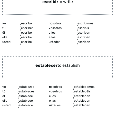
escribir
to write
yo
escribo
nosotros
escribimos
tú
escribes
vosotros
escribís
él
escribe
ellos
escriben
ella
escribe
ellas
escriben
usted
escribe
ustedes
escriben
establecer
to establish
yo
establezco
nosotros
establecemos
tú
estableces
vosotros
establecéis
él
establece
ellos
establecen
ella
establece
ellas
establecen
usted
establece
ustedes
establecen