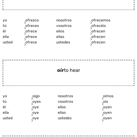
yo
ofrezco
nosotros
ofrecemos
tú
ofreces
vosotros
ofrecéis
él
ofrece
ellos
ofrecen
ella
ofrece
ellas
ofrecen
usted
ofrece
ustedes
ofrecen
oír
to hear
yo
oigo
nosotros
oímos
tú
oyes
vosotros
oís
él
oye
ellos
oyen
ella
oye
ellas
oyen
usted
oye
ustedes
oyen