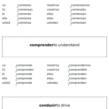
yo
comienzo
nosotros
comenzamos
tú
comienzas
vosotros
comenzáis
él
comienza
ellos
comienzan
ella
comienza
ellas
comienzan
usted
comienza
ustedes
comienzan
comprender
to understand
yo
comprendo
nosotros
comprendemos
tú
comprendes
vosotros
comprendéis
él
comprende
ellos
comprenden
ella
comprende
ellas
comprenden
usted
comprende
ustedes
comprenden
conducir
to drive