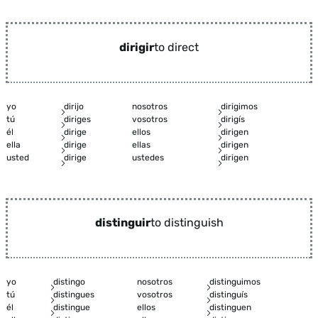
dirigir
to direct
yo
dirijo
nosotros
dirigimos
tú
diriges
vosotros
dirigís
él
dirige
ellos
dirigen
ella
dirige
ellas
dirigen
usted
dirige
ustedes
dirigen
distinguir
to distinguish
yo
distingo
nosotros
distinguimos
tú
distingues
vosotros
distinguís
él
distingue
ellos
distinguen