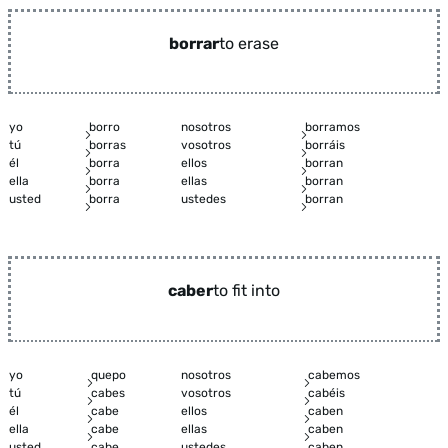
borrar
to erase
yo
borro
nosotros
borramos
tú
borras
vosotros
borráis
él
borra
ellos
borran
ella
borra
ellas
borran
usted
borra
ustedes
borran
caber
to fit into
yo
quepo
nosotros
cabemos
tú
cabes
vosotros
cabéis
él
cabe
ellos
caben
ella
cabe
ellas
caben
usted
cabe
ustedes
caben