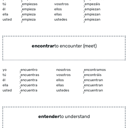
tú
empiezas
vosotros
empezáis
él
empieza
ellos
empiezan
ella
empieza
ellas
empiezan
usted
empieza
ustedes
empiezan
encontrar
to encounter (meet)
yo
encuentro
nosotros
encontramos
tú
encuentras
vosotros
encontráis
él
encuentra
ellos
encuentran
ella
encuentra
ellas
encuentran
usted
encuentra
ustedes
encuentran
entender
to understand