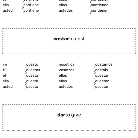
ella
contiene
ellas
contienen
usted
contiene
ustedes
contienen
costar
to cost
yo
cuesto
nosotros
costamos
tú
cuestas
vosotros
costáis
él
cuesta
ellos
cuestan
ella
cuesta
ellas
cuestan
usted
cuesta
ustedes
cuestan
dar
to give