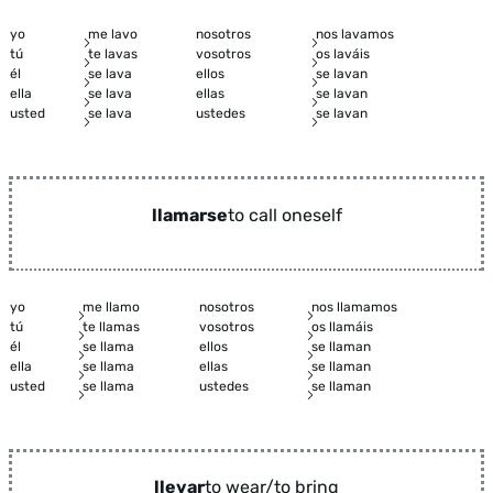
yo
me lavo
nosotros
nos lavamos
tú
te lavas
vosotros
os laváis
él
se lava
ellos
se lavan
ella
se lava
ellas
se lavan
usted
se lava
ustedes
se lavan
llamarse
to call oneself
yo
me llamo
nosotros
nos llamamos
tú
te llamas
vosotros
os llamáis
él
se llama
ellos
se llaman
ella
se llama
ellas
se llaman
usted
se llama
ustedes
se llaman
llevar
to wear/to bring