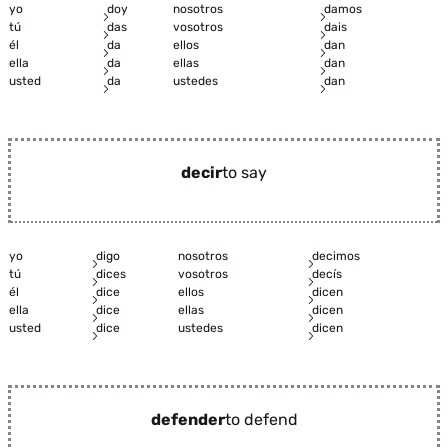
yo
doy
nosotros
damos
tú
das
vosotros
dais
él
da
ellos
dan
ella
da
ellas
dan
usted
da
ustedes
dan
decir
to say
yo
digo
nosotros
decimos
tú
dices
vosotros
decís
él
dice
ellos
dicen
ella
dice
ellas
dicen
usted
dice
ustedes
dicen
defender
to defend