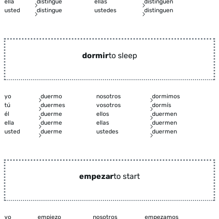
ella
distingue
ellas
distinguen
usted
distingue
ustedes
distinguen
dormir
to sleep
yo
duermo
nosotros
dormimos
tú
duermes
vosotros
dormís
él
duerme
ellos
duermen
ella
duerme
ellas
duermen
usted
duerme
ustedes
duermen
empezar
to start
yo
empiezo
nosotros
empezamos