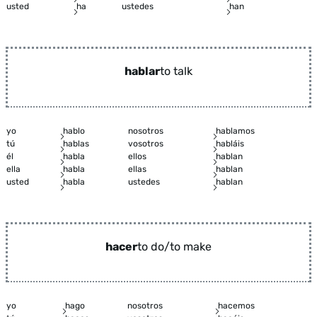
usted
ha
ustedes
han
hablar
to talk
yo
hablo
nosotros
hablamos
tú
hablas
vosotros
habláis
él
habla
ellos
hablan
ella
habla
ellas
hablan
usted
habla
ustedes
hablan
hacer
to do/to make
yo
hago
nosotros
hacemos