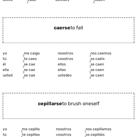
caerse
to fall
yo
me caigo
nosotros
nos caemos
tú
te caes
vosotros
os caéis
él
se cae
ellos
se caen
ella
se cae
ellas
se caen
usted
se cae
ustedes
se caen
cepillarse
to brush oneself
yo
me cepillo
nosotros
nos cepillamos
tú
te cepillas
vosotros
os cepilláis