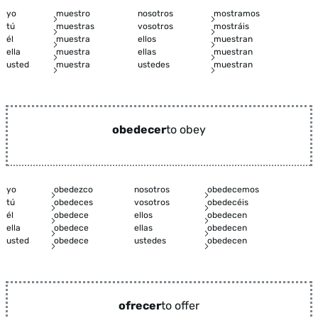
yo
muestro
nosotros
mostramos
tú
muestras
vosotros
mostráis
él
muestra
ellos
muestran
ella
muestra
ellas
muestran
usted
muestra
ustedes
muestran
obedecer
to obey
yo
obedezco
nosotros
obedecemos
tú
obedeces
vosotros
obedecéis
él
obedece
ellos
obedecen
ella
obedece
ellas
obedecen
usted
obedece
ustedes
obedecen
ofrecer
to offer