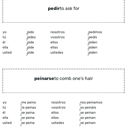
pedir
to ask for
yo
pido
nosotros
pedimos
tú
pides
vosotros
pedís
él
pide
ellos
piden
ella
pide
ellas
piden
usted
pide
ustedes
piden
peinarse
to comb one's hair
yo
me peino
nosotros
nos peinamos
tú
te peinas
vosotros
os peináis
él
se peina
ellos
se peinan
ella
se peina
ellas
se peinan
usted
se peina
ustedes
se peinan