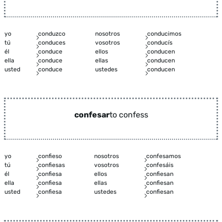
yo
conduzco
nosotros
conducimos
tú
conduces
vosotros
conducís
él
conduce
ellos
conducen
ella
conduce
ellas
conducen
usted
conduce
ustedes
conducen
confesar
to confess
yo
confieso
nosotros
confesamos
tú
confiesas
vosotros
confesáis
él
confiesa
ellos
confiesan
ella
confiesa
ellas
confiesan
usted
confiesa
ustedes
confiesan