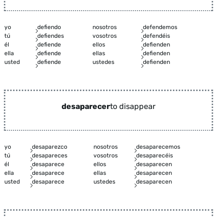
yo
defiendo
nosotros
defendemos
tú
defiendes
vosotros
defendéis
él
defiende
ellos
defienden
ella
defiende
ellas
defienden
usted
defiende
ustedes
defienden
desaparecer
to disappear
yo
desaparezco
nosotros
desaparecemos
tú
desapareces
vosotros
desaparecéis
él
desaparece
ellos
desaparecen
ella
desaparece
ellas
desaparecen
usted
desaparece
ustedes
desaparecen