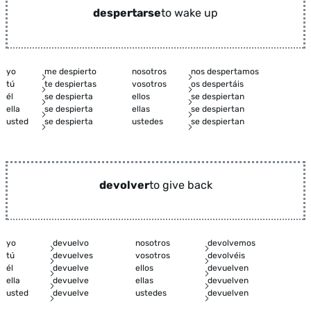
despertarse
to wake up
yo
me despierto
nosotros
nos despertamos
tú
te despiertas
vosotros
os despertáis
él
se despierta
ellos
se despiertan
ella
se despierta
ellas
se despiertan
usted
se despierta
ustedes
se despiertan
devolver
to give back
yo
devuelvo
nosotros
devolvemos
tú
devuelves
vosotros
devolvéis
él
devuelve
ellos
devuelven
ella
devuelve
ellas
devuelven
usted
devuelve
ustedes
devuelven