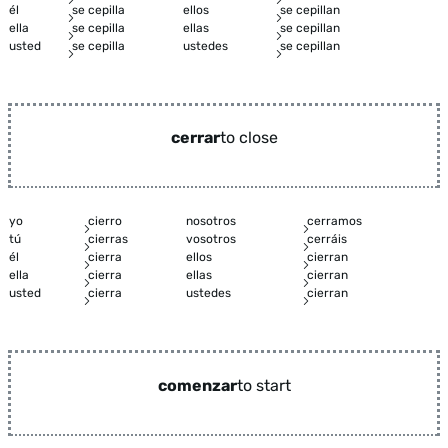
él
se cepilla
ellos
se cepillan
ella
se cepilla
ellas
se cepillan
usted
se cepilla
ustedes
se cepillan
cerrar
to close
yo
cierro
nosotros
cerramos
tú
cierras
vosotros
cerráis
él
cierra
ellos
cierran
ella
cierra
ellas
cierran
usted
cierra
ustedes
cierran
comenzar
to start