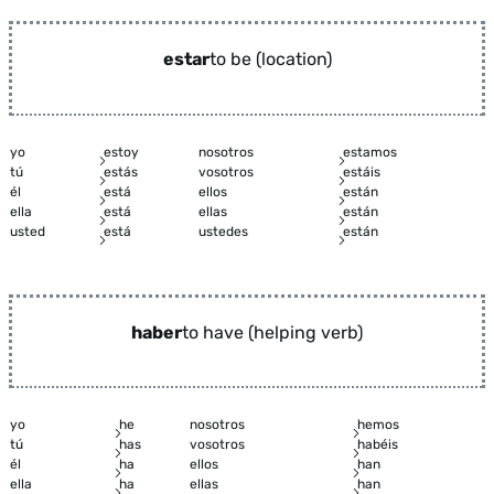
estar
to be (location)
yo
estoy
nosotros
estamos
tú
estás
vosotros
estáis
él
está
ellos
están
ella
está
ellas
están
usted
está
ustedes
están
haber
to have (helping verb)
yo
he
nosotros
hemos
tú
has
vosotros
habéis
él
ha
ellos
han
ella
ha
ellas
han