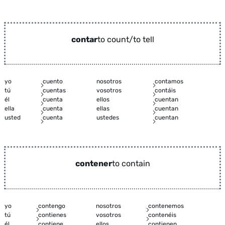
contar
to count/to tell
yo
cuento
nosotros
contamos
tú
cuentas
vosotros
contáis
él
cuenta
ellos
cuentan
ella
cuenta
ellas
cuentan
usted
cuenta
ustedes
cuentan
contener
to contain
yo
contengo
nosotros
contenemos
tú
contienes
vosotros
contenéis
él
contiene
ellos
contienen