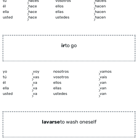
tú
haces
vosotros
hacéis
él
hace
ellos
hacen
ella
hace
ellas
hacen
usted
hace
ustedes
hacen
ir
to go
yo
voy
nosotros
vamos
tú
vas
vosotros
vais
él
va
ellos
van
ella
va
ellas
van
usted
va
ustedes
van
lavarse
to wash oneself