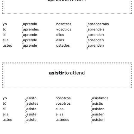
yo
aprendo
nosotros
aprendemos
tú
aprendes
vosotros
aprendéis
él
aprende
ellos
aprenden
ella
aprende
ellas
aprenden
usted
aprende
ustedes
aprenden
asistir
to attend
yo
asisto
nosotros
asistimos
tú
asistes
vosotros
asistís
él
asiste
ellos
asisten
ella
asiste
ellas
asisten
usted
asiste
ustedes
asisten