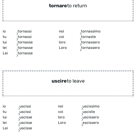
tornare
to return
io
tornassi
noi
tornassimo
tu
tornassi
voi
tornaste
lui
tornasse
loro
tornassero
lei
tornasse
Loro
tornassero
Lei
tornasse
uscire
to leave
io
uscissi
noi
uscissimo
tu
uscissi
voi
usciste
lui
uscisse
loro
uscissero
lei
uscisse
Loro
escissero
Lei
uscisse