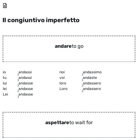
Il congiuntivo imperfetto
andare
to go
io
andassi
noi
andassimo
tu
andassi
voi
andaste
lui
andasse
loro
andassero
lei
andasse
Loro
andassero
Lei
andasse
aspettare
to wait for