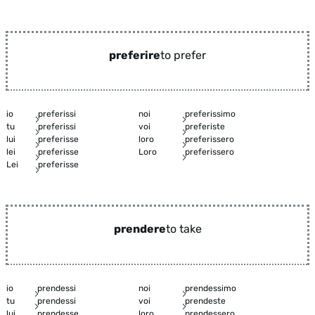
preferire
to prefer
io
preferissi
noi
preferissimo
tu
preferissi
voi
preferiste
lui
preferisse
loro
preferissero
lei
preferisse
Loro
preferissero
Lei
preferisse
prendere
to take
io
prendessi
noi
prendessimo
tu
prendessi
voi
prendeste
lui
prendesse
loro
prendessero