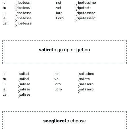
io
ripetessi
noi
ripetessimo
tu
ripetessi
voi
ripeteste
lui
ripetesse
loro
ripetessero
lei
ripetesse
Loro
ripetessero
Lei
ripetesse
salire
to go up or get on
io
salissi
noi
salissimo
tu
salissi
voi
saliste
lui
salisse
loro
salissero
lei
salisse
Loro
salissero
Lei
salisse
scegliere
to choose