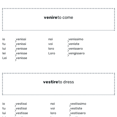
venire
to come
io
venissi
noi
venissimo
tu
venissi
voi
veniste
lui
venisse
loro
venissero
lei
venisse
Loro
vengissero
Lei
venisse
vestire
to dress
io
vestissi
noi
vestissimo
tu
vestissi
voi
vestiste
lui
vestisse
loro
vestissero