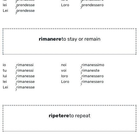
lei
prendesse
Loro
prendessero
Lei
prendesse
rimanere
to stay or remain
io
rimanessi
noi
rimanessimo
tu
rimanessi
voi
rimaneste
lui
rimanesse
loro
rimanessero
lei
rimanesse
Loro
rimanessero
Lei
rimanesse
ripetere
to repeat