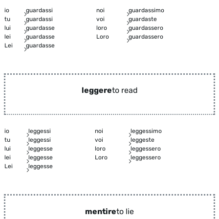
io
guardassi
noi
guardassimo
tu
guardassi
voi
guardaste
lui
guardasse
loro
guardassero
lei
guardasse
Loro
guardassero
Lei
guardasse
leggere
to read
io
leggessi
noi
leggessimo
tu
leggessi
voi
leggeste
lui
leggesse
loro
leggessero
lei
leggesse
Loro
leggessero
Lei
leggesse
mentire
to lie