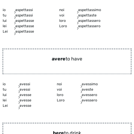
io
aspettassi
noi
aspettassimo
tu
aspettassi
voi
aspettaste
lui
aspettasse
loro
aspettassero
lei
aspettasse
Loro
aspettassero
Lei
aspettasse
avere
to have
io
avessi
noi
avessimo
tu
avessi
voi
aveste
lui
avesse
loro
avessero
lei
avesse
Loro
avessero
Lei
avesse
bere
to drink