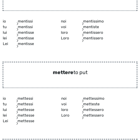
io
mentissi
noi
mentissimo
tu
mentissi
voi
mentiste
lui
mentisse
loro
mentissero
lei
mentisse
Loro
mentissero
Lei
mentisse
mettere
to put
io
mettessi
noi
mettessimo
tu
mettessi
voi
metteste
lui
mettesse
loro
mettessero
lei
mettesse
Loro
mettessero
Lei
mettesse