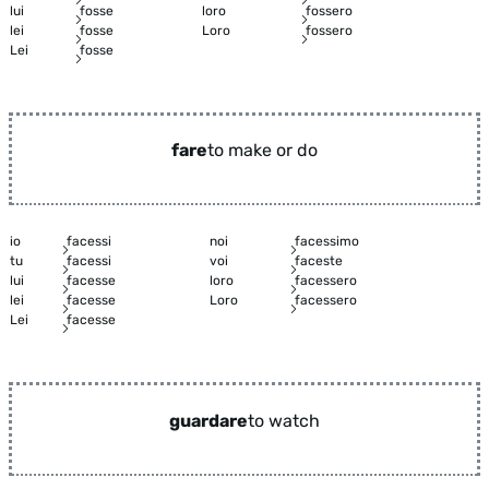
lui
fosse
loro
fossero
lei
fosse
Loro
fossero
Lei
fosse
fare
to make or do
io
facessi
noi
facessimo
tu
facessi
voi
faceste
lui
facesse
loro
facessero
lei
facesse
Loro
facessero
Lei
facesse
guardare
to watch