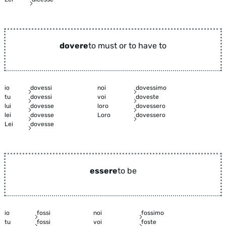
dovere
to must or to have to
io
dovessi
noi
dovessimo
tu
dovessi
voi
doveste
lui
dovesse
loro
dovessero
lei
dovesse
Loro
dovessero
Lei
dovesse
essere
to be
io
fossi
noi
fossimo
tu
fossi
voi
foste