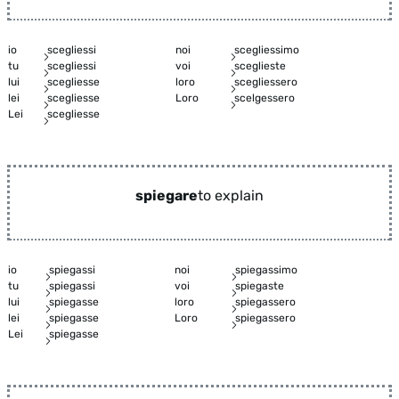
io
scegliessi
noi
scegliessimo
tu
scegliessi
voi
sceglieste
lui
scegliesse
loro
scegliessero
lei
scegliesse
Loro
scelgessero
Lei
scegliesse
spiegare
to explain
io
spiegassi
noi
spiegassimo
tu
spiegassi
voi
spiegaste
lui
spiegasse
loro
spiegassero
lei
spiegasse
Loro
spiegassero
Lei
spiegasse