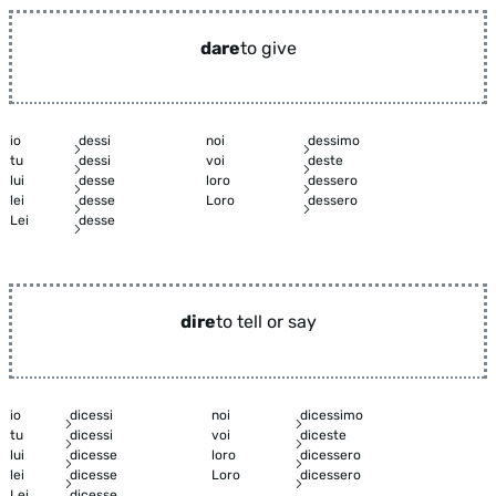
dare
to give
io
dessi
noi
dessimo
tu
dessi
voi
deste
lui
desse
loro
dessero
lei
desse
Loro
dessero
Lei
desse
dire
to tell or say
io
dicessi
noi
dicessimo
tu
dicessi
voi
diceste
lui
dicesse
loro
dicessero
lei
dicesse
Loro
dicessero
Lei
dicesse