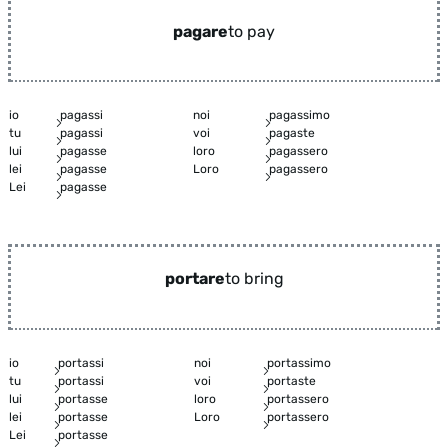
pagare
to pay
io
pagassi
noi
pagassimo
tu
pagassi
voi
pagaste
lui
pagasse
loro
pagassero
lei
pagasse
Loro
pagassero
Lei
pagasse
portare
to bring
io
portassi
noi
portassimo
tu
portassi
voi
portaste
lui
portasse
loro
portassero
lei
portasse
Loro
portassero
Lei
portasse