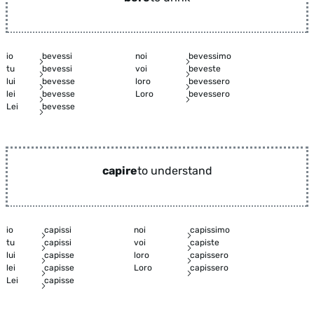
io
bevessi
noi
bevessimo
tu
bevessi
voi
beveste
lui
bevesse
loro
bevessero
lei
bevesse
Loro
bevessero
Lei
bevesse
capire
to understand
io
capissi
noi
capissimo
tu
capissi
voi
capiste
lui
capisse
loro
capissero
lei
capisse
Loro
capissero
Lei
capisse