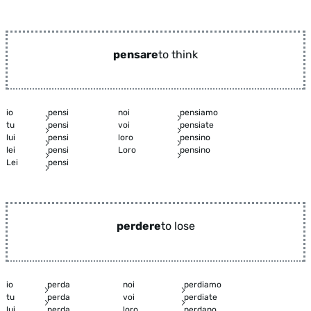
pensare
to think
io
pensi
noi
pensiamo
tu
pensi
voi
pensiate
lui
pensi
loro
pensino
lei
pensi
Loro
pensino
Lei
pensi
perdere
to lose
io
perda
noi
perdiamo
tu
perda
voi
perdiate
lui
perda
loro
perdano