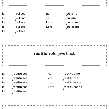
io
pulisca
noi
puliamo
tu
pulisca
voi
puliate
lui
pulisca
loro
puliscano
lei
pulisca
Loro
puliscano
Lei
pulisca
restituire
to give back
io
restituisca
noi
restituiamo
tu
restituisca
voi
restituiate
lui
restituisca
loro
restituiscano
lei
restituisca
Loro
restituiscano
Lei
restituisca