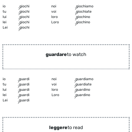
io
giochi
noi
giochiamo
tu
giochi
voi
giochiate
lui
giochi
loro
giochino
lei
giochi
Loro
giochino
Lei
giochi
guardare
to watch
io
guardi
noi
guardiamo
tu
guardi
voi
guardiate
lui
guardi
loro
guardino
lei
guardi
Loro
guardino
Lei
guardi
leggere
to read