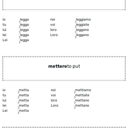
io
legga
noi
leggiamo
tu
legga
voi
leggiate
lui
legga
loro
leggano
lei
legga
Loro
leggano
Lei
legga
mettere
to put
io
metta
noi
mettiamo
tu
metta
voi
mettiate
lui
metta
loro
mettano
lei
metta
Loro
mettano
Lei
metta