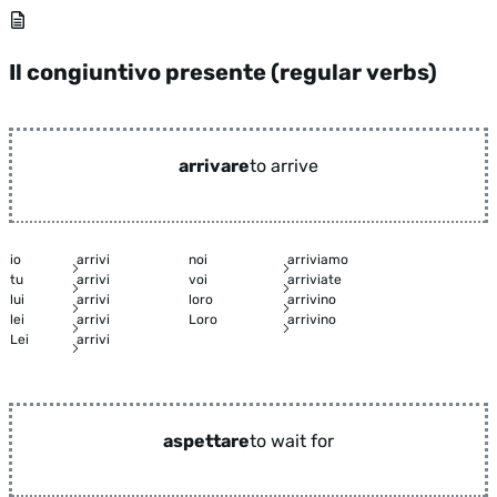
Il congiuntivo presente (regular verbs)
arrivare
to arrive
io
arrivi
noi
arriviamo
tu
arrivi
voi
arriviate
lui
arrivi
loro
arrivino
lei
arrivi
Loro
arrivino
Lei
arrivi
aspettare
to wait for