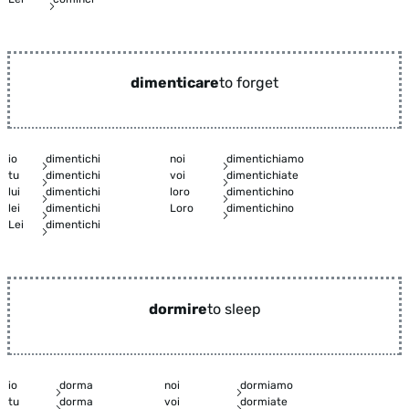
dimenticare
to forget
io
dimentichi
noi
dimentichiamo
tu
dimentichi
voi
dimentichiate
lui
dimentichi
loro
dimentichino
lei
dimentichi
Loro
dimentichino
Lei
dimentichi
dormire
to sleep
io
dorma
noi
dormiamo
tu
dorma
voi
dormiate