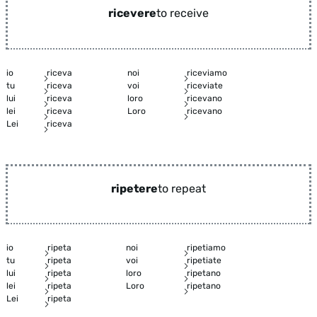
ricevere
to receive
io
riceva
noi
riceviamo
tu
riceva
voi
riceviate
lui
riceva
loro
ricevano
lei
riceva
Loro
ricevano
Lei
riceva
ripetere
to repeat
io
ripeta
noi
ripetiamo
tu
ripeta
voi
ripetiate
lui
ripeta
loro
ripetano
lei
ripeta
Loro
ripetano
Lei
ripeta