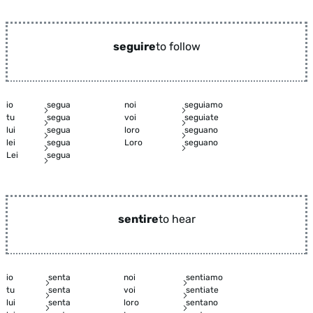
seguire
to follow
io
segua
noi
seguiamo
tu
segua
voi
seguiate
lui
segua
loro
seguano
lei
segua
Loro
seguano
Lei
segua
sentire
to hear
io
senta
noi
sentiamo
tu
senta
voi
sentiate
lui
senta
loro
sentano