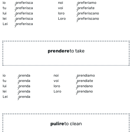
io
preferisca
noi
preferiamo
tu
preferisca
voi
preferiate
lui
preferisca
loro
preferiscano
lei
preferisca
Loro
preferiscano
Lei
preferisca
prendere
to take
io
prenda
noi
prendiamo
tu
prenda
voi
prendiate
lui
prenda
loro
prendano
lei
prenda
Loro
prendano
Lei
prenda
pulire
to clean