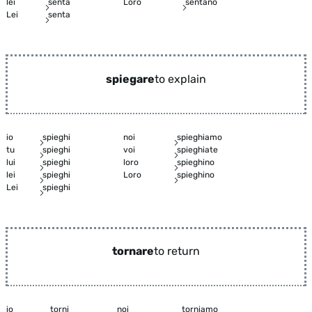
lei
senta
Loro
sentano
Lei
senta
spiegare
to explain
io
spieghi
noi
spieghiamo
tu
spieghi
voi
spieghiate
lui
spieghi
loro
spieghino
lei
spieghi
Loro
spieghino
Lei
spieghi
tornare
to return
io
torni
noi
torniamo