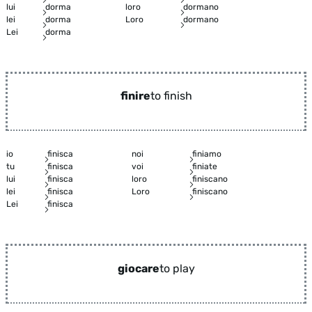
lui
dorma
loro
dormano
lei
dorma
Loro
dormano
Lei
dorma
finire
to finish
io
finisca
noi
finiamo
tu
finisca
voi
finiate
lui
finisca
loro
finiscano
lei
finisca
Loro
finiscano
Lei
finisca
giocare
to play