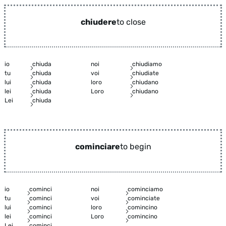
chiudere
to close
io
chiuda
noi
chiudiamo
tu
chiuda
voi
chiudiate
lui
chiuda
loro
chiudano
lei
chiuda
Loro
chiudano
Lei
chiuda
cominciare
to begin
io
cominci
noi
cominciamo
tu
cominci
voi
cominciate
lui
cominci
loro
comincino
lei
cominci
Loro
comincino
Lei
cominci