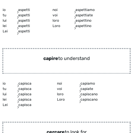
io
aspetti
noi
aspettiamo
tu
aspetti
voi
aspettiate
lui
aspetti
loro
aspettino
lei
aspetti
Loro
aspettino
Lei
aspetti
capire
to understand
io
capisca
noi
capiamo
tu
capisca
voi
capiate
lui
capisca
loro
capiscano
lei
capisca
Loro
capiscano
Lei
capisca
cercare
to look for