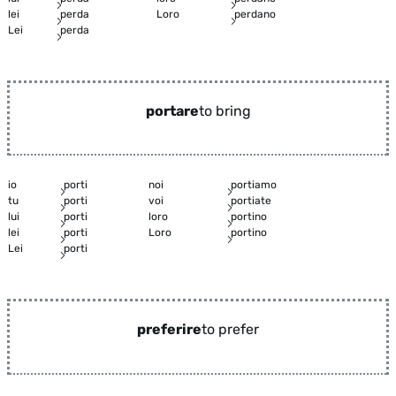
lei
perda
Loro
perdano
Lei
perda
portare
to bring
io
porti
noi
portiamo
tu
porti
voi
portiate
lui
porti
loro
portino
lei
porti
Loro
portino
Lei
porti
preferire
to prefer