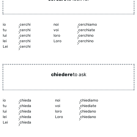
io
cerchi
noi
cerchiamo
tu
cerchi
voi
cerchiate
lui
cerchi
loro
cerchino
lei
cerchi
Loro
cerchino
Lei
cerchi
chiedere
to ask
io
chieda
noi
chiediamo
tu
chieda
voi
chiediate
lui
chieda
loro
chiedano
lei
chieda
Loro
chiedano
Lei
chieda