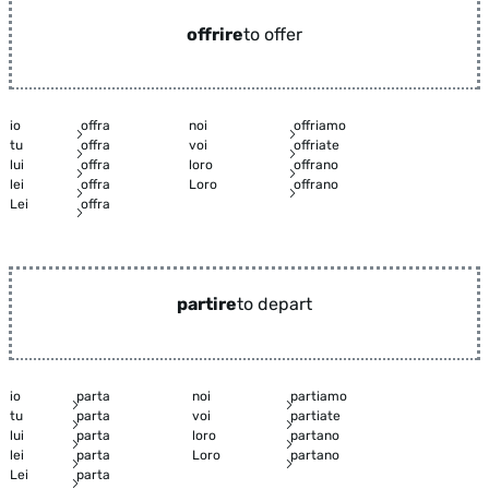
offrire
to offer
io
offra
noi
offriamo
tu
offra
voi
offriate
lui
offra
loro
offrano
lei
offra
Loro
offrano
Lei
offra
partire
to depart
io
parta
noi
partiamo
tu
parta
voi
partiate
lui
parta
loro
partano
lei
parta
Loro
partano
Lei
parta