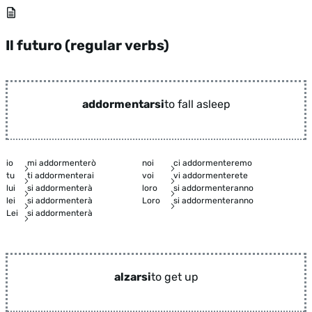
Il futuro (regular verbs)
addormentarsi
to fall asleep
io
mi addormenterò
noi
ci addormenteremo
tu
ti addormenterai
voi
vi addormenterete
lui
si addormenterà
loro
si addormenteranno
lei
si addormenterà
Loro
si addormenteranno
Lei
si addormenterà
alzarsi
to get up