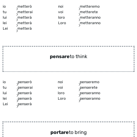
io
metterò
noi
metteremo
tu
metterai
voi
metterete
lui
metterà
loro
metteranno
lei
metterà
Loro
metteranno
Lei
metterà
pensare
to think
io
penserò
noi
penseremo
tu
penserai
voi
penserete
lui
penserà
loro
penseranno
lei
penserà
Loro
penseranno
Lei
penserà
portare
to bring