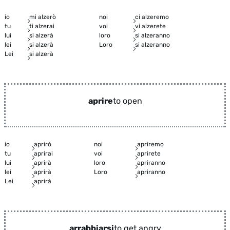
io
mi alzerò
noi
ci alzeremo
tu
ti alzerai
voi
vi alzerete
lui
si alzerà
loro
si alzeranno
lei
si alzerà
Loro
si alzeranno
Lei
si alzerà
aprire
to open
io
aprirò
noi
apriremo
tu
aprirai
voi
aprirete
lui
aprirà
loro
apriranno
lei
aprirà
Loro
apriranno
Lei
aprirà
arrabbiarsi
to get angry