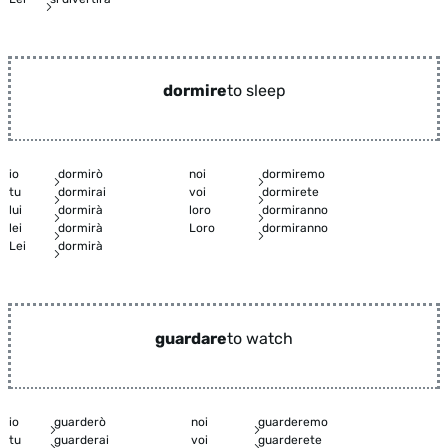
dormire
to sleep
io
dormirò
noi
dormiremo
tu
dormirai
voi
dormirete
lui
dormirà
loro
dormiranno
lei
dormirà
Loro
dormiranno
Lei
dormirà
guardare
to watch
io
guarderò
noi
guarderemo
tu
guarderai
voi
guarderete