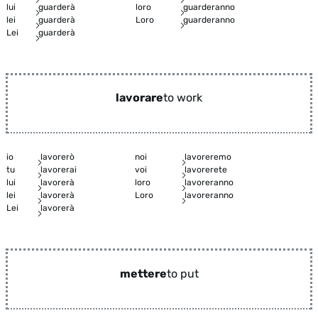
lui
guarderà
loro
guarderanno
lei
guarderà
Loro
guarderanno
Lei
guarderà
lavorare
to work
io
lavorerò
noi
lavoreremo
tu
lavorerai
voi
lavorerete
lui
lavorerà
loro
lavoreranno
lei
lavorerà
Loro
lavoreranno
Lei
lavorerà
mettere
to put