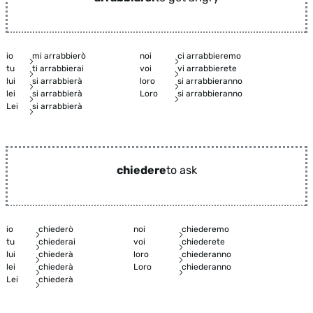
io
mi arrabbierò
noi
ci arrabbieremo
tu
ti arrabbierai
voi
vi arrabbierete
lui
si arrabbierà
loro
si arrabbieranno
lei
si arrabbierà
Loro
si arrabbieranno
Lei
si arrabbierà
chiedere
to ask
io
chiederò
noi
chiederemo
tu
chiederai
voi
chiederete
lui
chiederà
loro
chiederanno
lei
chiederà
Loro
chiederanno
Lei
chiederà