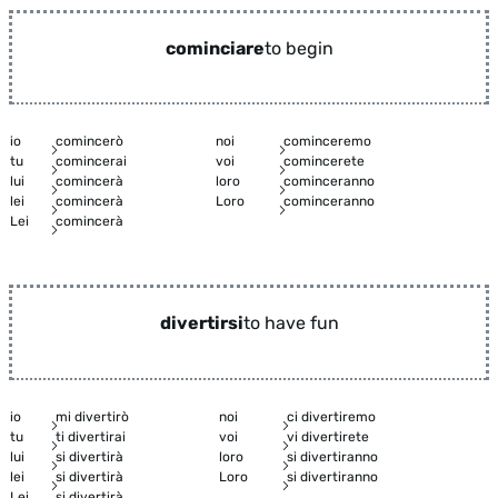
cominciare
to begin
io
comincerò
noi
cominceremo
tu
comincerai
voi
comincerete
lui
comincerà
loro
cominceranno
lei
comincerà
Loro
cominceranno
Lei
comincerà
divertirsi
to have fun
io
mi divertirò
noi
ci divertiremo
tu
ti divertirai
voi
vi divertirete
lui
si divertirà
loro
si divertiranno
lei
si divertirà
Loro
si divertiranno
Lei
si divertirà