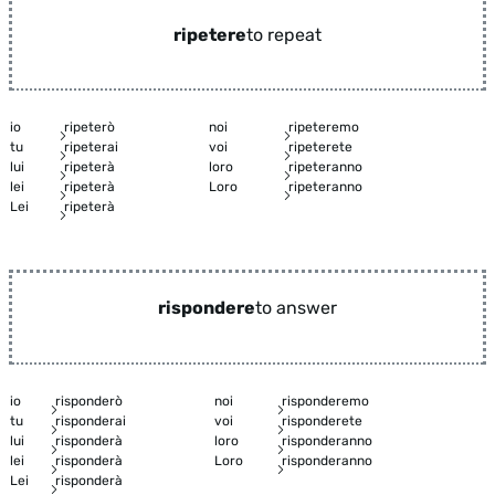
ripetere
to repeat
io
ripeterò
noi
ripeteremo
tu
ripeterai
voi
ripeterete
lui
ripeterà
loro
ripeteranno
lei
ripeterà
Loro
ripeteranno
Lei
ripeterà
rispondere
to answer
io
risponderò
noi
risponderemo
tu
risponderai
voi
risponderete
lui
risponderà
loro
risponderanno
lei
risponderà
Loro
risponderanno
Lei
risponderà