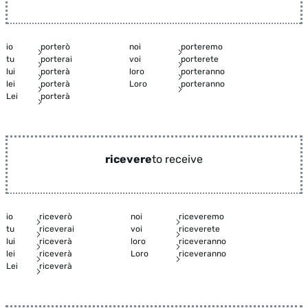
io
porterò
noi
porteremo
tu
porterai
voi
porterete
lui
porterà
loro
porteranno
lei
porterà
Loro
porteranno
Lei
porterà
ricevere
to receive
io
riceverò
noi
riceveremo
tu
riceverai
voi
riceverete
lui
riceverà
loro
riceveranno
lei
riceverà
Loro
riceveranno
Lei
riceverà