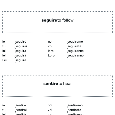
seguire
to follow
io
seguirò
noi
seguiremo
tu
seguirai
voi
seguirete
lui
seguirà
loro
seguiranno
lei
seguirà
Loro
seguiranno
Lei
seguirà
sentire
to hear
io
sentirò
noi
sentiremo
tu
sentirai
voi
sentirete
lui
sentirà
loro
sentiranno