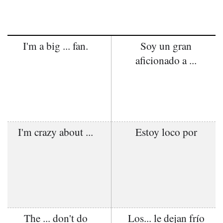
I'm a big ... fan.
Soy un gran
aficionado a ...
I'm crazy about ...
Estoy loco por
The ... don't do
Los... le dejan frío