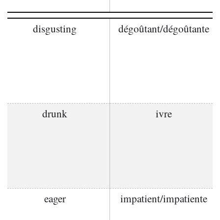
disgusting
dégoûtant/dégoûtante
drunk
ivre
eager
impatient/impatiente