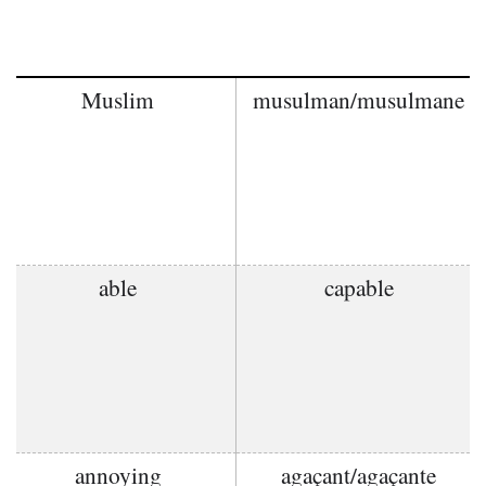
Muslim
musulman/musulmane
able
capable
annoying
agaçant/agaçante