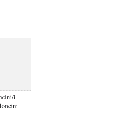
ncini/i
loncini