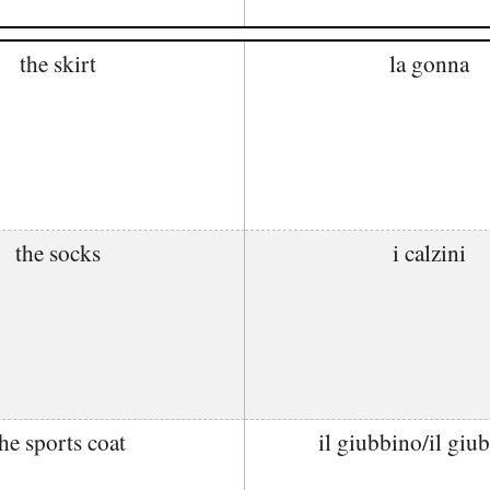
the skirt
la gonna
the socks
i calzini
he sports coat
il giubbino/il giu