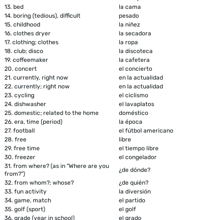
13.
bed
la cama
14.
boring (tedious), difficult
pesado
15.
childhood
la niñez
16.
clothes dryer
la secadora
17.
clothing; clothes
la ropa
18.
club; disco
la discoteca
19.
coffeemaker
la cafetera
20.
concert
el concierto
21.
currently, right now
en la actualidad
22.
currently; right now
en la actualidad
23.
cycling
el ciclismo
24.
dishwasher
el lavaplatos
25.
domestic; related to the home
doméstico
26.
era, time (period)
la época
27.
football
el fútbol americano
28.
free
libre
29.
free time
el tiempo libre
30.
freezer
el congelador
31.
from where? (as in "Where are you
¿de dónde?
from?")
32.
from whom?; whose?
¿de quién?
33.
fun activity
la diversión
34.
game, match
el partido
35.
golf (sport)
el golf
36.
grade (year in school)
el grado