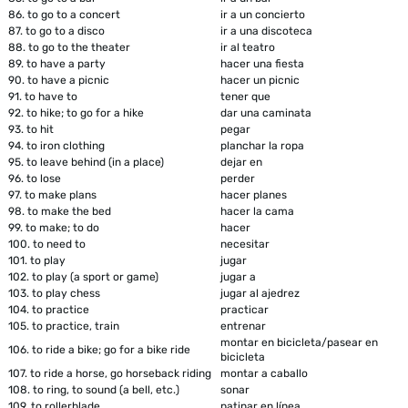
86.
to go to a concert
ir a un concierto
87.
to go to a disco
ir a una discoteca
88.
to go to the theater
ir al teatro
89.
to have a party
hacer una fiesta
90.
to have a picnic
hacer un picnic
91.
to have to
tener que
92.
to hike; to go for a hike
dar una caminata
93.
to hit
pegar
94.
to iron clothing
planchar la ropa
95.
to leave behind (in a place)
dejar en
96.
to lose
perder
97.
to make plans
hacer planes
98.
to make the bed
hacer la cama
99.
to make; to do
hacer
100.
to need to
necesitar
101.
to play
jugar
102.
to play (a sport or game)
jugar a
103.
to play chess
jugar al ajedrez
104.
to practice
practicar
105.
to practice, train
entrenar
montar en bicicleta/pasear en
106.
to ride a bike; go for a bike ride
bicicleta
107.
to ride a horse, go horseback riding
montar a caballo
108.
to ring, to sound (a bell, etc.)
sonar
109.
to rollerblade
patinar en línea