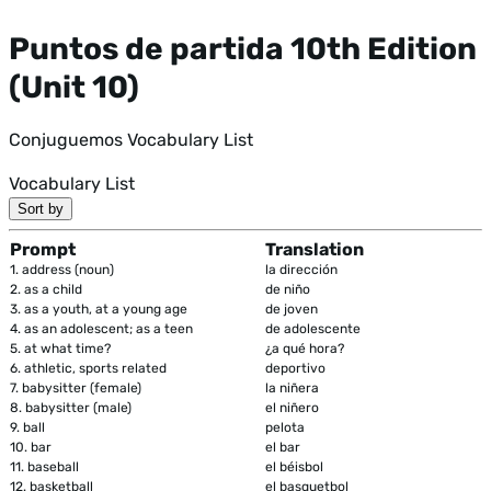
Puntos de partida 10th Edition
(Unit 10)
Conjuguemos Vocabulary List
Vocabulary List
Sort by
Prompt
Translation
1.
address (noun)
la dirección
2.
as a child
de niño
3.
as a youth, at a young age
de joven
4.
as an adolescent; as a teen
de adolescente
5.
at what time?
¿a qué hora?
6.
athletic, sports related
deportivo
7.
babysitter (female)
la niñera
8.
babysitter (male)
el niñero
9.
ball
pelota
10.
bar
el bar
11.
baseball
el béisbol
12.
basketball
el basquetbol