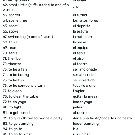
62.
small; little (suffix added to end of a
-ito
word)
63.
soccer
el fútbol
64.
spare time
los ratos libres
65.
sport
el deporte
66.
stove
la estufa
67.
swimming (name of sport)
la natación
68.
table
la mesa
69.
team
el equipo
70.
tenis
el tenis
71.
the floor
el piso
72.
theater
el teatro
73.
to be a fan
ser aficionado
74.
to be boring
ser aburrido
75.
to be fun
ser divertido
76.
to be someone's turn
tocarle a uno
77.
to clean
limpiar
78.
to clear the table
quitar la mesa
79.
to do yoga
hacer yoga
80.
to fight
pelear
81.
to get bored
aburrirse
82.
to give/throw someone a party
darle una fiesta/hacerle una fiesta
83.
to go camping
hacer camping
84.
to go to
ir a
85.
to go to a bar
ir a un bar