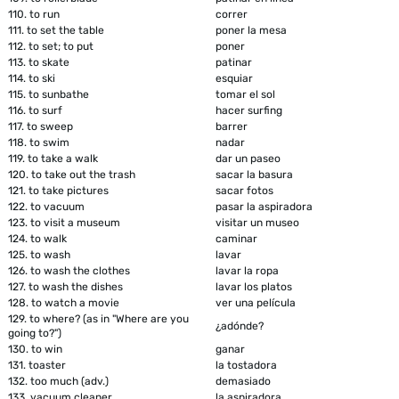
110.
to run
correr
111.
to set the table
poner la mesa
112.
to set; to put
poner
113.
to skate
patinar
114.
to ski
esquiar
115.
to sunbathe
tomar el sol
116.
to surf
hacer surfing
117.
to sweep
barrer
118.
to swim
nadar
119.
to take a walk
dar un paseo
120.
to take out the trash
sacar la basura
121.
to take pictures
sacar fotos
122.
to vacuum
pasar la aspiradora
123.
to visit a museum
visitar un museo
124.
to walk
caminar
125.
to wash
lavar
126.
to wash the clothes
lavar la ropa
127.
to wash the dishes
lavar los platos
128.
to watch a movie
ver una película
129.
to where? (as in "Where are you
¿adónde?
going to?")
130.
to win
ganar
131.
toaster
la tostadora
132.
too much (adv.)
demasiado
133.
vacuum cleaner
la aspiradora