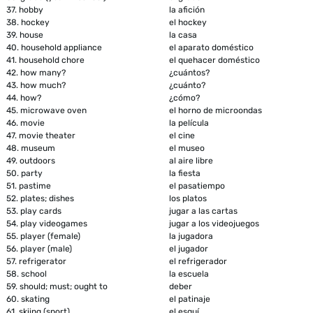
37.
hobby
la afición
38.
hockey
el hockey
39.
house
la casa
40.
household appliance
el aparato doméstico
41.
household chore
el quehacer doméstico
42.
how many?
¿cuántos?
43.
how much?
¿cuánto?
44.
how?
¿cómo?
45.
microwave oven
el horno de microondas
46.
movie
la película
47.
movie theater
el cine
48.
museum
el museo
49.
outdoors
al aire libre
50.
party
la fiesta
51.
pastime
el pasatiempo
52.
plates; dishes
los platos
53.
play cards
jugar a las cartas
54.
play videogames
jugar a los videojuegos
55.
player (female)
la jugadora
56.
player (male)
el jugador
57.
refrigerator
el refrigerador
58.
school
la escuela
59.
should; must; ought to
deber
60.
skating
el patinaje
61.
skiing (sport)
el esquí