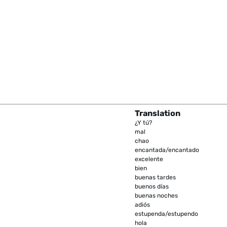
Translation
¿Y tú?
mal
chao
encantada/encantado
excelente
bien
buenas tardes
buenos días
buenas noches
adiós
estupenda/estupendo
hola