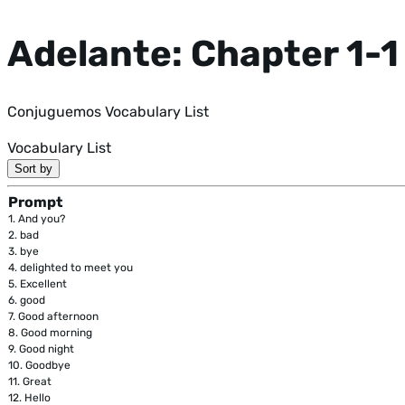
Adelante: Chapter 1-1
Conjuguemos Vocabulary List
Vocabulary List
Sort by
Prompt
1.
And you?
2.
bad
3.
bye
4.
delighted to meet you
5.
Excellent
6.
good
7.
Good afternoon
8.
Good morning
9.
Good night
10.
Goodbye
11.
Great
12.
Hello