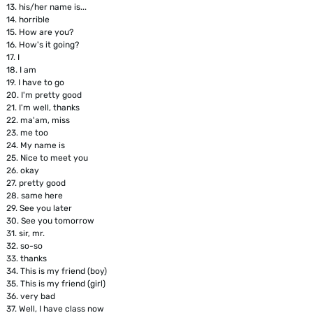
13.
his/her name is...
14.
horrible
15.
How are you?
16.
How's it going?
17.
I
18.
I am
19.
I have to go
20.
I'm pretty good
21.
I'm well, thanks
22.
ma'am, miss
23.
me too
24.
My name is
25.
Nice to meet you
26.
okay
27.
pretty good
28.
same here
29.
See you later
30.
See you tomorrow
31.
sir, mr.
32.
so-so
33.
thanks
34.
This is my friend (boy)
35.
This is my friend (girl)
36.
very bad
37.
Well, I have class now