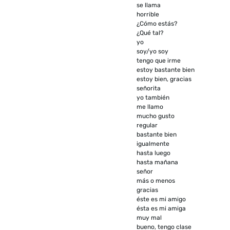
se llama
horrible
¿Cómo estás?
¿Qué tal?
yo
soy/yo soy
tengo que irme
estoy bastante bien
estoy bien, gracias
señorita
yo también
me llamo
mucho gusto
regular
bastante bien
igualmente
hasta luego
hasta mañana
señor
más o menos
gracias
éste es mi amigo
ésta es mi amiga
muy mal
bueno, tengo clase