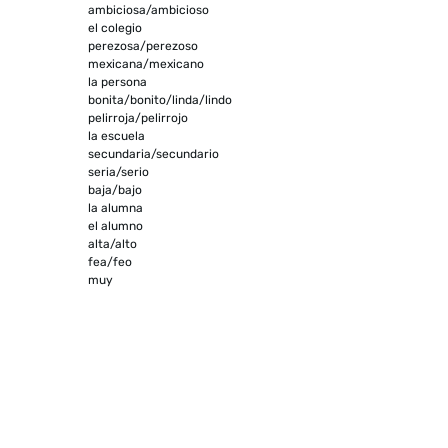
ambiciosa/ambicioso
el colegio
perezosa/perezoso
mexicana/mexicano
la persona
bonita/bonito/linda/lindo
pelirroja/pelirrojo
la escuela
secundaria/secundario
seria/serio
baja/bajo
la alumna
el alumno
alta/alto
fea/feo
muy