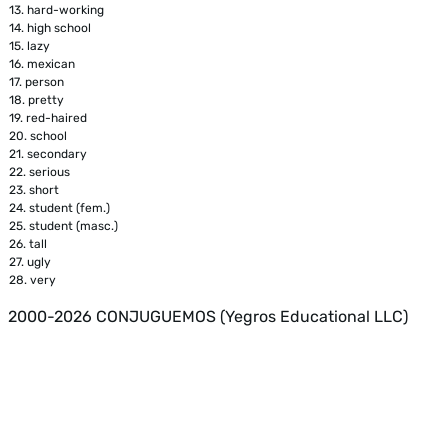
13.
hard-working
14.
high school
15.
lazy
16.
mexican
17.
person
18.
pretty
19.
red-haired
20.
school
21.
secondary
22.
serious
23.
short
24.
student (fem.)
25.
student (masc.)
26.
tall
27.
ugly
28.
very
2000-2026 CONJUGUEMOS (Yegros Educational LLC)