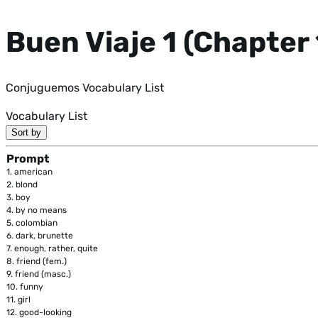
Buen Viaje 1 (Chapter 
Conjuguemos Vocabulary List
Vocabulary List
Sort by
Prompt
1.
american
2.
blond
3.
boy
4.
by no means
5.
colombian
6.
dark, brunette
7.
enough, rather, quite
8.
friend (fem.)
9.
friend (masc.)
10.
funny
11.
girl
12.
good-looking