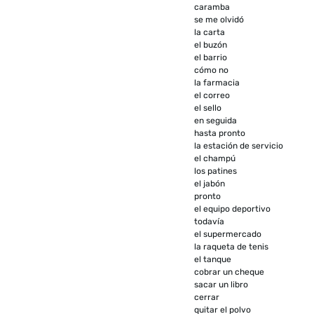
caramba
se me olvidó
la carta
el buzón
el barrio
cómo no
la farmacia
el correo
el sello
en seguida
hasta pronto
la estación de servicio
el champú
los patines
el jabón
pronto
el equipo deportivo
todavía
el supermercado
la raqueta de tenis
el tanque
cobrar un cheque
sacar un libro
cerrar
quitar el polvo