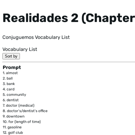
Realidades 2 (Chapter
Conjuguemos Vocabulary List
Vocabulary List
Sort by
Prompt
1.
almost
2.
ball
3.
bank
4.
card
5.
community
6.
dentist
7.
doctor (medical)
8.
doctor's/dentist's office
9.
downtown
10.
for (length of time)
11.
gasoline
12.
golf club