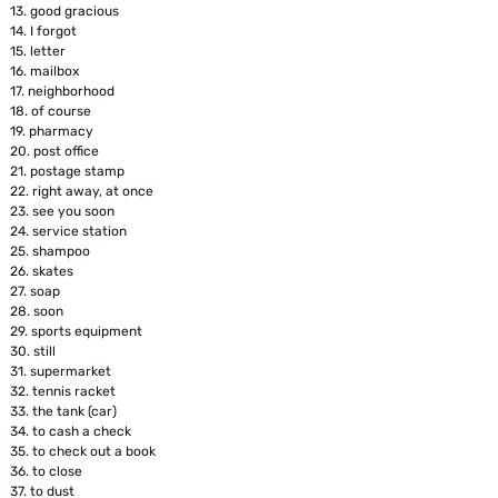
13.
good gracious
14.
I forgot
15.
letter
16.
mailbox
17.
neighborhood
18.
of course
19.
pharmacy
20.
post office
21.
postage stamp
22.
right away, at once
23.
see you soon
24.
service station
25.
shampoo
26.
skates
27.
soap
28.
soon
29.
sports equipment
30.
still
31.
supermarket
32.
tennis racket
33.
the tank (car)
34.
to cash a check
35.
to check out a book
36.
to close
37.
to dust