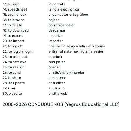
13.
screen
la pantalla
14.
speadsheet
la hoja electrónica
15.
spell check
el corrector ortográfico
16.
to browse
hojear
17.
to delete
borrar/cancelar
18.
to download
descargar
19.
to export
exportar
20.
to import
importar
21.
to log off
finalizar la sesión/salir del sistema
22.
to log on, log in
entrar al sistema/iniciar la sesión
23.
to print out
imprimir
24.
to retrieve
recuperar
25.
to search
buscar
26.
to send
emitir/enviar/mandar
27.
to store
almacenar
28.
to update
actualizar
29.
user
el usuario
30.
website
el sitio web
2000-2026 CONJUGUEMOS (Yegros Educational LLC)