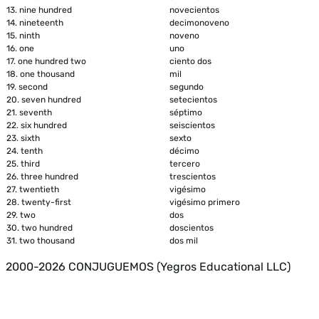
13.
nine hundred
novecientos
14.
nineteenth
decimonoveno
15.
ninth
noveno
16.
one
uno
17.
one hundred two
ciento dos
18.
one thousand
mil
19.
second
segundo
20.
seven hundred
setecientos
21.
seventh
séptimo
22.
six hundred
seiscientos
23.
sixth
sexto
24.
tenth
décimo
25.
third
tercero
26.
three hundred
trescientos
27.
twentieth
vigésimo
28.
twenty-first
vigésimo primero
29.
two
dos
30.
two hundred
doscientos
31.
two thousand
dos mil
2000-2026 CONJUGUEMOS (Yegros Educational LLC)