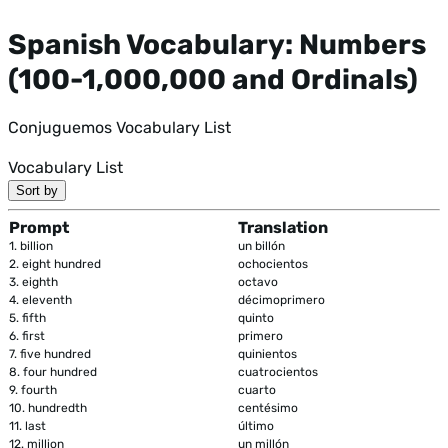
Spanish Vocabulary: Numbers
(100-1,000,000 and Ordinals)
Conjuguemos Vocabulary List
Vocabulary List
Sort by
Prompt
Translation
1.
billion
un billón
2.
eight hundred
ochocientos
3.
eighth
octavo
4.
eleventh
décimoprimero
5.
fifth
quinto
6.
first
primero
7.
five hundred
quinientos
8.
four hundred
cuatrocientos
9.
fourth
cuarto
10.
hundredth
centésimo
11.
last
último
12.
million
un millón