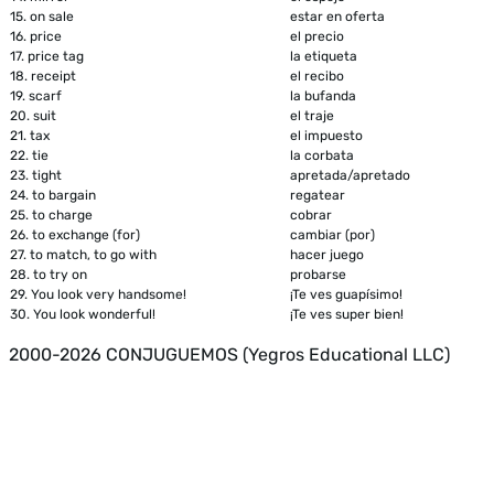
15.
on sale
estar en oferta
16.
price
el precio
17.
price tag
la etiqueta
18.
receipt
el recibo
19.
scarf
la bufanda
20.
suit
el traje
21.
tax
el impuesto
22.
tie
la corbata
23.
tight
apretada/apretado
24.
to bargain
regatear
25.
to charge
cobrar
26.
to exchange (for)
cambiar (por)
27.
to match, to go with
hacer juego
28.
to try on
probarse
29.
You look very handsome!
¡Te ves guapísimo!
30.
You look wonderful!
¡Te ves super bien!
2000-2026 CONJUGUEMOS (Yegros Educational LLC)