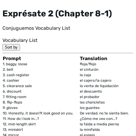
Exprésate 2 (Chapter 8-1)
Conjuguemos Vocabulary List
Vocabulary List
Sort by
Prompt
Translation
1.
baggy, loose
floja/flojo
2.
belt
el cinturón
3.
cash register
la caja
4.
cashier
el cajero/la cajero
5.
clearance sale
la venta de liquidación
6.
discount
el descuento
7.
fitting room
el probador
8.
flip-flops
las chancletas
9.
gloves
los guantes
10.
Honestly, it doesn?t look good on you.
De verdad, no te sienta bien.
11.
How do I look in...?
¿Cómo me veo con...?
12.
mid-length skirt
la falda a media pierna
13.
miniskirt
la minifalda
14.
mirror
el espejo