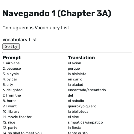
Navegando 1 (Chapter 3A)
Conjuguemos Vocabulary List
Vocabulary List
Sort by
Prompt
Translation
1.
airplane
el avión
2.
because
porque
3.
bicycle
la bicicleta
4.
by car
en carro
5.
city
la ciudad
6.
delighted
encantada/encantado
7.
from the
del
8.
horse
el caballo
9.
I want
quiero/yo quiero
10.
library
la biblioteca
11.
movie theater
el cine
12.
nice
simpática/simpático
13.
party
la fiesta
14.
so glad to meet you
tanto gusto