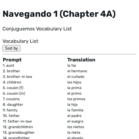
Navegando 1 (Chapter 4A)
Conjuguemos Vocabulary List
Vocabulary List
Sort by
Prompt
Translation
1.
aunt
la tía
2.
brother
el hermano
3.
brother-in law
el cuñado
4.
children
los hijos
5.
cousin (f)
la prima
6.
cousin (m)
el primo
7.
cousins
los primos
8.
daughter
la hija
9.
family
la familia
10.
father
el padre
11.
father-in-law
el suegro
12.
grandchildren
los nietos
13.
granddaughter
la nieta
14.
grandfather
el abuelo