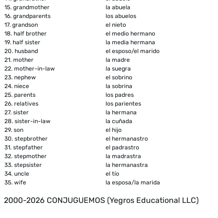
15.
grandmother
la abuela
16.
grandparents
los abuelos
17.
grandson
el nieto
18.
half brother
el medio hermano
19.
half sister
la media hermana
20.
husband
el esposo/el marido
21.
mother
la madre
22.
mother-in-law
la suegra
23.
nephew
el sobrino
24.
niece
la sobrina
25.
parents
los padres
26.
relatives
los parientes
27.
sister
la hermana
28.
sister-in-law
la cuñada
29.
son
el hijo
30.
stepbrother
el hermanastro
31.
stepfather
el padrastro
32.
stepmother
la madrastra
33.
stepsister
la hermanastra
34.
uncle
el tío
35.
wife
la esposa/la marida
2000-2026 CONJUGUEMOS (Yegros Educational LLC)