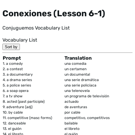
Conexiones (Lesson 6-1)
Conjuguemos Vocabulary List
Vocabulary List
Sort by
Prompt
Translation
1.
a comedy
una comedia
2.
a contest
un certamen
3.
a documentary
un documental
4.
a drama series
una serie dramática
5.
a police series
una serie policíaca
6.
a soap opera
una telenovela
7.
a tv show
un programa de televisión
8.
acted (past participle)
actuado
9.
adventure (adj)
de aventuras
10.
by cable
por cable
11.
competitive (masc forms)
competitivo, competitivos
12.
danceable
bailable
13.
el guión
el libreto
14.
el libreto
el guión