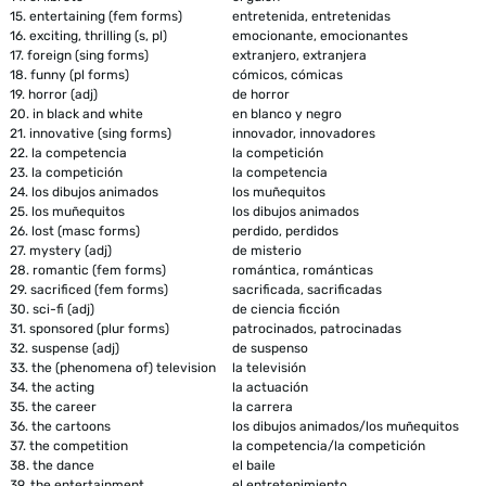
15.
entertaining (fem forms)
entretenida, entretenidas
16.
exciting, thrilling (s, pl)
emocionante, emocionantes
17.
foreign (sing forms)
extranjero, extranjera
18.
funny (pl forms)
cómicos, cómicas
19.
horror (adj)
de horror
20.
in black and white
en blanco y negro
21.
innovative (sing forms)
innovador, innovadores
22.
la competencia
la competición
23.
la competición
la competencia
24.
los dibujos animados
los muñequitos
25.
los muñequitos
los dibujos animados
26.
lost (masc forms)
perdido, perdidos
27.
mystery (adj)
de misterio
28.
romantic (fem forms)
romántica, románticas
29.
sacrificed (fem forms)
sacrificada, sacrificadas
30.
sci-fi (adj)
de ciencia ficción
31.
sponsored (plur forms)
patrocinados, patrocinadas
32.
suspense (adj)
de suspenso
33.
the (phenomena of) television
la televisión
34.
the acting
la actuación
35.
the career
la carrera
36.
the cartoons
los dibujos animados/los muñequitos
37.
the competition
la competencia/la competición
38.
the dance
el baile
39.
the entertainment
el entretenimiento