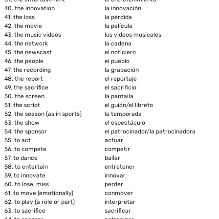
40.
the innovation
la innovación
41.
the loss
la pérdida
42.
the movie
la película
43.
the music videos
los videos musicales
44.
the network
la cadena
45.
the newscast
el noticiero
46.
the people
el pueblo
47.
the recording
la grabación
48.
the report
el reportaje
49.
the sacrifice
el sacrificio
50.
the screen
la pantalla
51.
the script
el guión/el libreto
52.
the season (as in sports)
la temporada
53.
the show
el espectáculo
54.
the sponsor
el patrocinador/la patrocinadora
55.
to act
actuar
56.
to compete
competir
57.
to dance
bailar
58.
to entertain
entretener
59.
to innovate
innovar
60.
to lose, miss
perder
61.
to move (emotionally)
conmover
62.
to play (a role or part)
interpretar
63.
to sacrifice
sacrificar