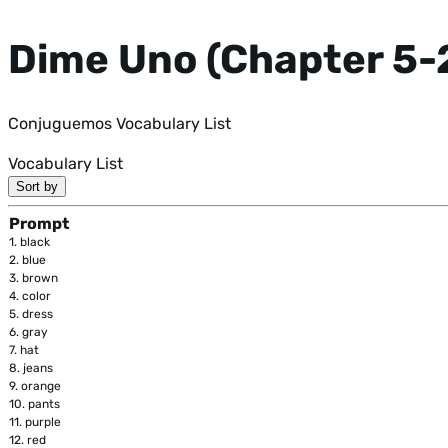
Dime Uno (Chapter 5-2
Conjuguemos Vocabulary List
Vocabulary List
Sort by
Prompt
1.
black
2.
blue
3.
brown
4.
color
5.
dress
6.
gray
7.
hat
8.
jeans
9.
orange
10.
pants
11.
purple
12.
red