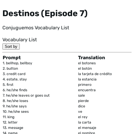
Destinos (Episode 7)
Conjuguemos Vocabulary List
Vocabulary List
Sort by
Prompt
Translation
1.
bellhop, bellboy
el botones
2.
button
el botón
3.
credit card
la tarjeta de crédito
4.
estate, stay
la estancia
5.
first
primero
6.
he/she finds
encuentra
7.
he/she leaves or goes out
sale
8.
he/she loses
pierde
9.
he/she says
dice
10.
he/she sees
ve
11.
king
el rey
12.
letter
la carta
13.
message
el mensaje
14.
name
el nombre