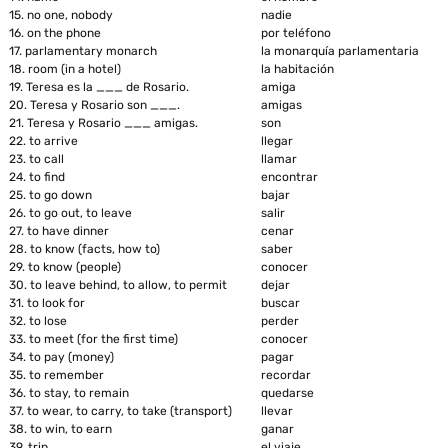
15.
no one, nobody
nadie
16.
on the phone
por teléfono
17.
parlamentary monarch
la monarquía parlamentaria
18.
room (in a hotel)
la habitación
19.
Teresa es la ___ de Rosario.
amiga
20.
Teresa y Rosario son ___.
amigas
21.
Teresa y Rosario ___ amigas.
son
22.
to arrive
llegar
23.
to call
llamar
24.
to find
encontrar
25.
to go down
bajar
26.
to go out, to leave
salir
27.
to have dinner
cenar
28.
to know (facts, how to)
saber
29.
to know (people)
conocer
30.
to leave behind, to allow, to permit
dejar
31.
to look for
buscar
32.
to lose
perder
33.
to meet (for the first time)
conocer
34.
to pay (money)
pagar
35.
to remember
recordar
36.
to stay, to remain
quedarse
37.
to wear, to carry, to take (transport)
llevar
38.
to win, to earn
ganar
39.
trip
el viaje