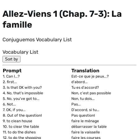
Allez-Viens 1 (Chap. 7-3): La
famille
Conjuguemos Vocabulary List
Vocabulary List
Sort by
Prompt
Translation
1.
Can I...?
Est-ce que je peux...?
2.
first...
d'abord...
3.
Is that OK with you?
Tu es d'accord?
4.
No, that's impossible
Non, c'est pas possible
5.
No, you've got to...
Non, tu dois...
6.
Not...
Pas...
7.
OK, if you...
D'accord, si tu...
8.
Out of the question!
Pas question!
9.
to clean house
faire le ménage
10.
to clear the table
débarrasser la table
11.
to do the dishes
faire la vaisselle
12.
to do the shopping
faire les courses