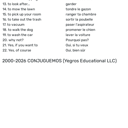
13.
to look after...
garder
14.
to mow the lawn
tondre le gazon
15.
to pick up your room
ranger ta chambre
16.
to take out the trash
sortir la poubelle
17.
to vacuum
paser l'aspirateur
18.
to walk the dog
promener le chien
19.
to wash the car
laver la voiture
20.
why not?
Pourquoi pas?
21.
Yes, if you want to
Oui, si tu veux
22.
Yes, of course
Oui, bien sûr
2000-2026 CONJUGUEMOS (Yegros Educational LLC)