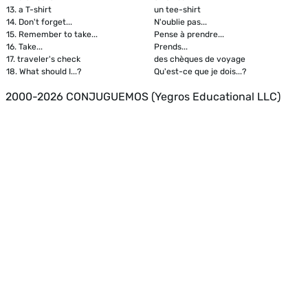
13.
a T-shirt
un tee-shirt
14.
Don't forget...
N'oublie pas...
15.
Remember to take...
Pense à prendre...
16.
Take...
Prends...
17.
traveler's check
des chèques de voyage
18.
What should I...?
Qu'est-ce que je dois...?
2000-2026 CONJUGUEMOS (Yegros Educational LLC)