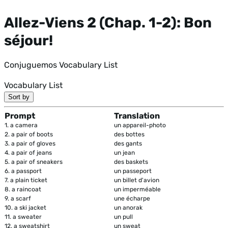
Allez-Viens 2 (Chap. 1-2): Bon
séjour!
Conjuguemos Vocabulary List
Vocabulary List
Sort by
Prompt
Translation
1.
a camera
un appareil-photo
2.
a pair of boots
des bottes
3.
a pair of gloves
des gants
4.
a pair of jeans
un jean
5.
a pair of sneakers
des baskets
6.
a passport
un passeport
7.
a plain ticket
un billet d'avion
8.
a raincoat
un imperméable
9.
a scarf
une écharpe
10.
a ski jacket
un anorak
11.
a sweater
un pull
12.
a sweatshirt
un sweat