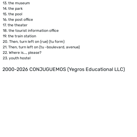
13.
the museum
14.
the park
15.
the pool
16.
the post office
17.
the theater
18.
the tourist information office
19.
the train station
20.
Then, turn left on (rue) (tu form)
21.
Then, turn left on (tu -boulevard, avenue)
22.
Where is..., please?
23.
youth hostel
2000-2026 CONJUGUEMOS (Yegros Educational LLC)