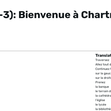
-3): Bienvenue à Chart
Transla
Traversez
Allez tout d
Continuez t
sur la gau
sur la droit
Prenez
la banque
le terrain
la cathédr
l'église
le lycée
la biblioth