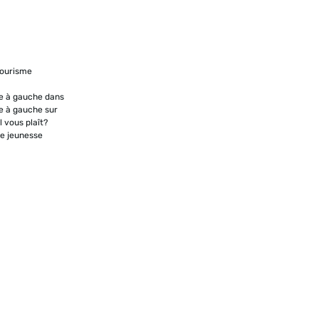
 tourisme
ne à gauche dans
ne à gauche sur
il vous plaît?
de jeunesse