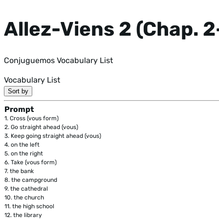
Allez-Viens 2 (Chap. 2
Conjuguemos Vocabulary List
Vocabulary List
Sort by
Prompt
1.
Cross (vous form)
2.
Go straight ahead (vous)
3.
Keep going straight ahead (vous)
4.
on the left
5.
on the right
6.
Take (vous form)
7.
the bank
8.
the campground
9.
the cathedral
10.
the church
11.
the high school
12.
the library