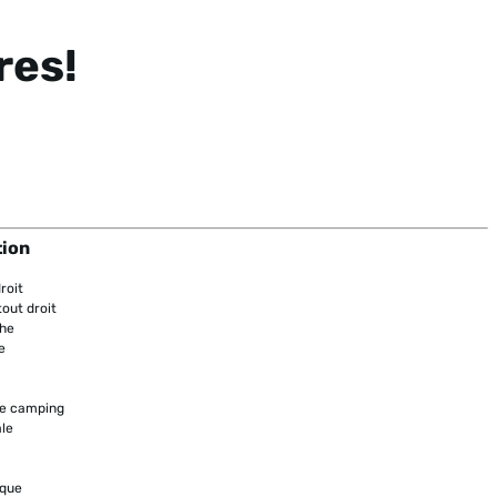
res!
tion
roit
out droit
che
e
 de camping
ale
èque