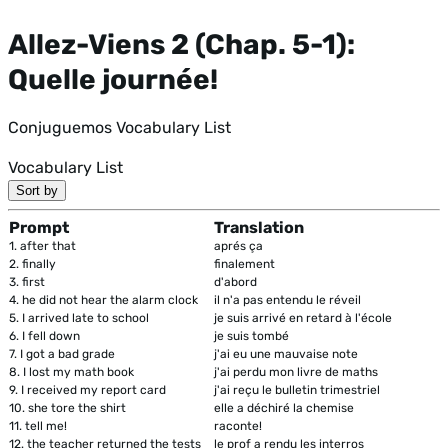
Allez-Viens 2 (Chap. 5-1):
Quelle journée!
Conjuguemos Vocabulary List
Vocabulary List
Sort by
Prompt
Translation
1.
after that
aprés ça
2.
finally
finalement
3.
first
d'abord
4.
he did not hear the alarm clock
il n'a pas entendu le réveil
5.
I arrived late to school
je suis arrivé en retard à l'école
6.
I fell down
je suis tombé
7.
I got a bad grade
j'ai eu une mauvaise note
8.
I lost my math book
j'ai perdu mon livre de maths
9.
I received my report card
j'ai reçu le bulletin trimestriel
10.
she tore the shirt
elle a déchiré la chemise
11.
tell me!
raconte!
12.
the teacher returned the tests
le prof a rendu les interros