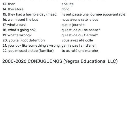
13.
then
ensuite
14.
therefore
donc
15.
they had a horrible day (masc)
ils ont passé une journée épouvantablé
16.
we missed the bus
nous avons raté le bus
17.
what a day!
quelle journée!
18.
what's going on?
qu'est-ce qui se passe?
19.
what's wrong?
qu'est-ce qui t'arrive?
20.
you (all) got detention
vous avez été collé
21.
you look like something's wrong.
ça n'a pas l'air d'aller
22.
you missed a step (familiar)
tu as raté une marche
2000-2026 CONJUGUEMOS (Yegros Educational LLC)