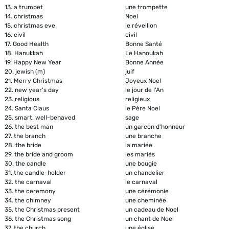
13.
a trumpet
une trompette
14.
christmas
Noel
15.
christmas eve
le réveillon
16.
civil
civil
17.
Good Health
Bonne Santé
18.
Hanukkah
Le Hanoukah
19.
Happy New Year
Bonne Année
20.
jewish (m)
juif
21.
Merry Christmas
Joyeux Noel
22.
new year's day
le jour de l'An
23.
religious
religieux
24.
Santa Claus
le Père Noel
25.
smart, well-behaved
sage
26.
the best man
un garcon d'honneur
27.
the branch
une branche
28.
the bride
la mariée
29.
the bride and groom
les mariés
30.
the candle
une bougie
31.
the candle-holder
un chandelier
32.
the carnaval
le carnaval
33.
the ceremony
une cérémonie
34.
the chimney
une cheminée
35.
the Christmas present
un cadeau de Noel
36.
the Christmas song
un chant de Noel
37.
the church
une église