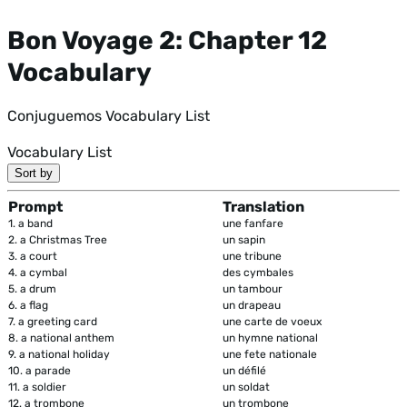
Bon Voyage 2: Chapter 12
Vocabulary
Conjuguemos Vocabulary List
Vocabulary List
Sort by
Prompt
Translation
1.
a band
une fanfare
2.
a Christmas Tree
un sapin
3.
a court
une tribune
4.
a cymbal
des cymbales
5.
a drum
un tambour
6.
a flag
un drapeau
7.
a greeting card
une carte de voeux
8.
a national anthem
un hymne national
9.
a national holiday
une fete nationale
10.
a parade
un défilé
11.
a soldier
un soldat
12.
a trombone
un trombone