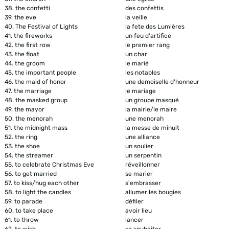
38.
the confetti
des confettis
39.
the eve
la veille
40.
The Festival of Lights
la fete des Lumières
41.
the fireworks
un feu d'artifice
42.
the first row
le premier rang
43.
the float
un char
44.
the groom
le marié
45.
the important people
les notables
46.
the maid of honor
une demoiselle d'honneur
47.
the marriage
le mariage
48.
the masked group
un groupe masqué
49.
the mayor
la mairie/le maire
50.
the menorah
une menorah
51.
the midnight mass
la messe de minuit
52.
the ring
une alliance
53.
the shoe
un soulier
54.
the streamer
un serpentin
55.
to celebrate Christmas Eve
réveillonner
56.
to get married
se marier
57.
to kiss/hug each other
s'embrasser
58.
to light the candles
allumer les bougies
59.
to parade
défiler
60.
to take place
avoir lieu
61.
to throw
lancer
62.
to wish
se souhaiter