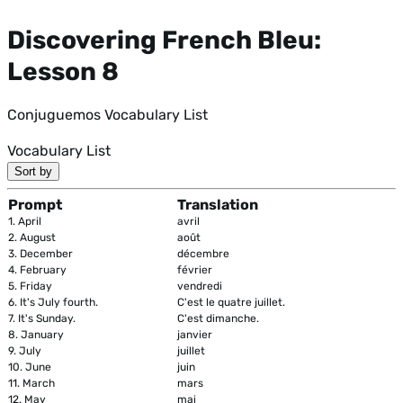
Discovering French Bleu:
Lesson 8
Conjuguemos Vocabulary List
Vocabulary List
Sort by
Prompt
Translation
1.
April
avril
2.
August
août
3.
December
décembre
4.
February
février
5.
Friday
vendredi
6.
It's July fourth.
C'est le quatre juillet.
7.
It's Sunday.
C'est dimanche.
8.
January
janvier
9.
July
juillet
10.
June
juin
11.
March
mars
12.
May
mai