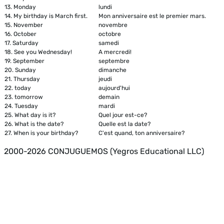
13.
Monday
lundi
14.
My birthday is March first.
Mon anniversaire est le premier mars.
15.
November
novembre
16.
October
octobre
17.
Saturday
samedi
18.
See you Wednesday!
A mercredi!
19.
September
septembre
20.
Sunday
dimanche
21.
Thursday
jeudi
22.
today
aujourd'hui
23.
tomorrow
demain
24.
Tuesday
mardi
25.
What day is it?
Quel jour est-ce?
26.
What is the date?
Quelle est la date?
27.
When is your birthday?
C'est quand, ton anniversaire?
2000-2026 CONJUGUEMOS (Yegros Educational LLC)