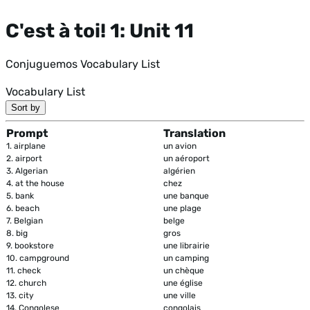
C'est à toi! 1: Unit 11
Conjuguemos Vocabulary List
Vocabulary List
Sort by
Prompt
Translation
1.
airplane
un avion
2.
airport
un aéroport
3.
Algerian
algérien
4.
at the house
chez
5.
bank
une banque
6.
beach
une plage
7.
Belgian
belge
8.
big
gros
9.
bookstore
une librairie
10.
campground
un camping
11.
check
un chèque
12.
church
une église
13.
city
une ville
14.
Congolese
congolais