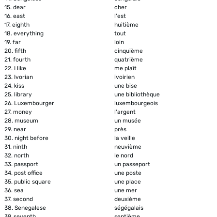
15.
dear
cher
16.
east
l'est
17.
eighth
huitième
18.
everything
tout
19.
far
loin
20.
fifth
cinquième
21.
fourth
quatrième
22.
I like
me plaît
23.
Ivorian
ivoirien
24.
kiss
une bise
25.
library
une bibliothèque
26.
Luxembourger
luxembourgeois
27.
money
l'argent
28.
museum
un musée
29.
near
près
30.
night before
la veille
31.
ninth
neuvième
32.
north
le nord
33.
passport
un passeport
34.
post office
une poste
35.
public square
une place
36.
sea
une mer
37.
second
deuxième
38.
Senegalese
ségégalais
39.
seventh
septième