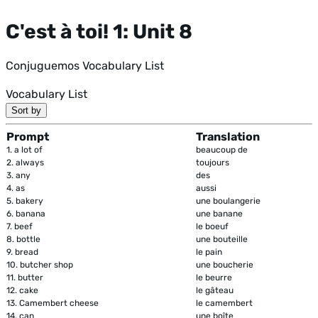
C'est à toi! 1: Unit 8
Conjuguemos Vocabulary List
Vocabulary List
Sort by
Prompt
Translation
1.
a lot of
beaucoup de
2.
always
toujours
3.
any
des
4.
as
aussi
5.
bakery
une boulangerie
6.
banana
une banane
7.
beef
le boeuf
8.
bottle
une bouteille
9.
bread
le pain
10.
butcher shop
une boucherie
11.
butter
le beurre
12.
cake
le gâteau
13.
Camembert cheese
le camembert
14.
can
une boîte