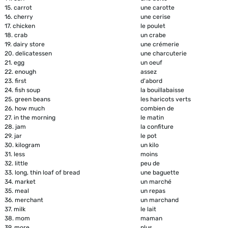
15.
carrot
une carotte
16.
cherry
une cerise
17.
chicken
le poulet
18.
crab
un crabe
19.
dairy store
une crémerie
20.
delicatessen
une charcuterie
21.
egg
un oeuf
22.
enough
assez
23.
first
d'abord
24.
fish soup
la bouillabaisse
25.
green beans
les haricots verts
26.
how much
combien de
27.
in the morning
le matin
28.
jam
la confiture
29.
jar
le pot
30.
kilogram
un kilo
31.
less
moins
32.
little
peu de
33.
long, thin loaf of bread
une baguette
34.
market
un marché
35.
meal
un repas
36.
merchant
un marchand
37.
milk
le lait
38.
mom
maman
39.
more
plus