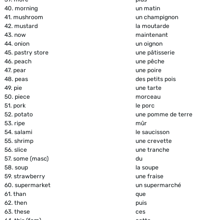
40.
morning
un matin
41.
mushroom
un champignon
42.
mustard
la moutarde
43.
now
maintenant
44.
onion
un oignon
45.
pastry store
une pâtisserie
46.
peach
une pêche
47.
pear
une poire
48.
peas
des petits pois
49.
pie
une tarte
50.
piece
morceau
51.
pork
le porc
52.
potato
une pomme de terre
53.
ripe
mûr
54.
salami
le saucisson
55.
shrimp
une crevette
56.
slice
une tranche
57.
some (masc)
du
58.
soup
la soupe
59.
strawberry
une fraise
60.
supermarket
un supermarché
61.
than
que
62.
then
puis
63.
these
ces