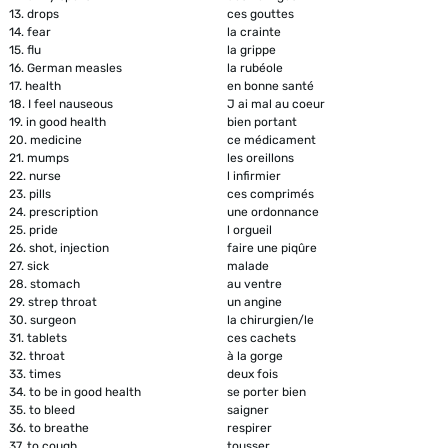
13.
drops
ces gouttes
14.
fear
la crainte
15.
flu
la grippe
16.
German measles
la rubéole
17.
health
en bonne santé
18.
I feel nauseous
J ai mal au coeur
19.
in good health
bien portant
20.
medicine
ce médicament
21.
mumps
les oreillons
22.
nurse
l infirmier
23.
pills
ces comprimés
24.
prescription
une ordonnance
25.
pride
l orgueil
26.
shot, injection
faire une piqûre
27.
sick
malade
28.
stomach
au ventre
29.
strep throat
un angine
30.
surgeon
la chirurgien/le
31.
tablets
ces cachets
32.
throat
à la gorge
33.
times
deux fois
34.
to be in good health
se porter bien
35.
to bleed
saigner
36.
to breathe
respirer
37.
to cough
tousser