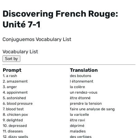
Discovering French Rouge:
Unité 7-1
Conjuguemos Vocabulary List
Vocabulary List
Sort by
Prompt
Translation
1.
a rash
des boutons
2.
amazement
l étonnement
3.
anger
la colère
4.
appoinment
un rendez-vous
5.
astonished
être étonné
6.
blood pressure
prendre la tension
7.
blood test
faire une analyse de sang
8.
chicken pox
la varicelle
9.
delighted
être ravi
10.
depressed
déprimé
11.
diseases
maladies
12.
dizzy spells
des vertiges