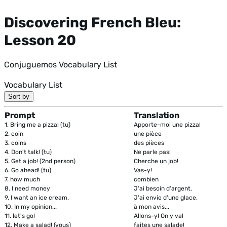
Discovering French Bleu:
Lesson 20
Conjuguemos Vocabulary List
Vocabulary List
Sort by
Prompt
Translation
1.
Bring me a pizza! (tu)
Apporte-moi une pizza!
2.
coin
une pièce
3.
coins
des pièces
4.
Don't talk! (tu)
Ne parle pas!
5.
Get a job! (2nd person)
Cherche un job!
6.
Go ahead! (tu)
Vas-y!
7.
how much
combien
8.
I need money
J'ai besoin d'argent.
9.
I want an ice cream.
J'ai envie d'une glace.
10.
In my opinion...
à mon avis...
11.
let's go!
Allons-y! On y va!
12.
Make a salad! (vous)
faites une salade!