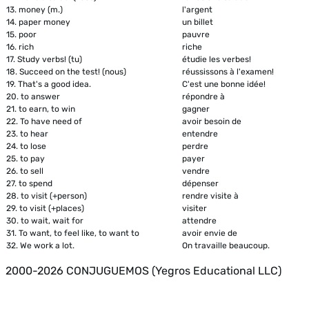
13.
money (m.)
l'argent
14.
paper money
un billet
15.
poor
pauvre
16.
rich
riche
17.
Study verbs! (tu)
étudie les verbes!
18.
Succeed on the test! (nous)
réussissons à l'examen!
19.
That's a good idea.
C'est une bonne idée!
20.
to answer
répondre à
21.
to earn, to win
gagner
22.
To have need of
avoir besoin de
23.
to hear
entendre
24.
to lose
perdre
25.
to pay
payer
26.
to sell
vendre
27.
to spend
dépenser
28.
to visit (+person)
rendre visite à
29.
to visit (+places)
visiter
30.
to wait, wait for
attendre
31.
To want, to feel like, to want to
avoir envie de
32.
We work a lot.
On travaille beaucoup.
2000-2026 CONJUGUEMOS (Yegros Educational LLC)