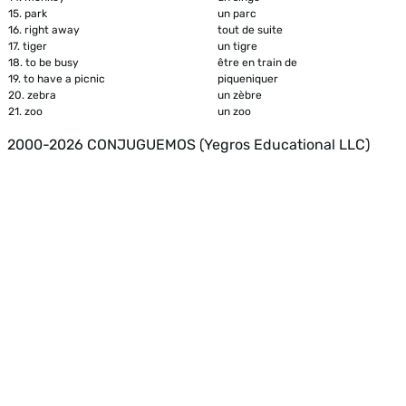
15.
park
un parc
16.
right away
tout de suite
17.
tiger
un tigre
18.
to be busy
être en train de
19.
to have a picnic
piqueniquer
20.
zebra
un zèbre
21.
zoo
un zoo
2000-2026 CONJUGUEMOS (Yegros Educational LLC)