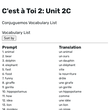
C'est à Toi 2: Unit 2C
Conjuguemos Vocabulary List
Vocabulary List
Sort by
Prompt
Translation
1.
animal
un animal
2.
bear
un ours
3.
dolphin
un dauphin
4.
elephant
un éléphant
5.
fast
vite
6.
food
la nourriture
7.
funny
drôle
8.
giraffe
une girafe
9.
gorilla
un gorille
10.
hippopotamus
un hippopotame
11.
how
comme
12.
idea
une idée
13.
lion
un lion
14.
monkey
un singe