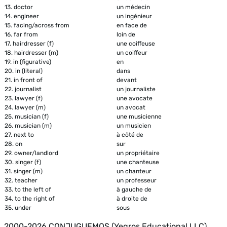
13.
doctor
un médecin
14.
engineer
un ingénieur
15.
facing/across from
en face de
16.
far from
loin de
17.
hairdresser (f)
une coiffeuse
18.
hairdresser (m)
un coiffeur
19.
in (figurative)
en
20.
in (literal)
dans
21.
in front of
devant
22.
journalist
un journaliste
23.
lawyer (f)
une avocate
24.
lawyer (m)
un avocat
25.
musician (f)
une musicienne
26.
musician (m)
un musicien
27.
next to
à côté de
28.
on
sur
29.
owner/landlord
un propriétaire
30.
singer (f)
une chanteuse
31.
singer (m)
un chanteur
32.
teacher
un professeur
33.
to the left of
à gauche de
34.
to the right of
à droite de
35.
under
sous
2000-2026 CONJUGUEMOS (Yegros Educational LLC)