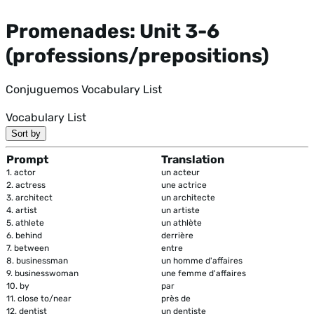
Promenades: Unit 3-6
(professions/prepositions)
Conjuguemos Vocabulary List
Vocabulary List
Sort by
Prompt
Translation
1.
actor
un acteur
2.
actress
une actrice
3.
architect
un architecte
4.
artist
un artiste
5.
athlete
un athlète
6.
behind
derrière
7.
between
entre
8.
businessman
un homme d'affaires
9.
businesswoman
une femme d'affaires
10.
by
par
11.
close to/near
près de
12.
dentist
un dentiste