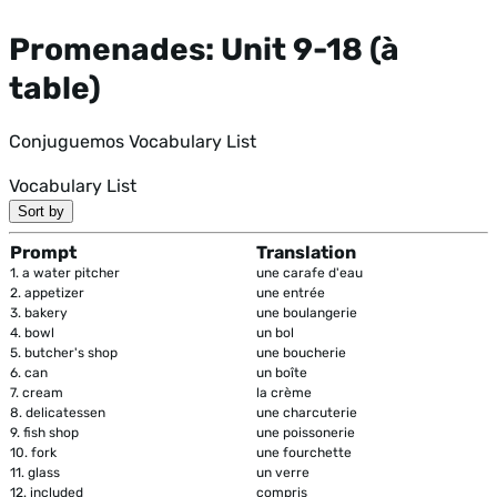
Promenades: Unit 9-18 (à
table)
Conjuguemos Vocabulary List
Vocabulary List
Sort by
Prompt
Translation
1.
a water pitcher
une carafe d'eau
2.
appetizer
une entrée
3.
bakery
une boulangerie
4.
bowl
un bol
5.
butcher's shop
une boucherie
6.
can
un boîte
7.
cream
la crème
8.
delicatessen
une charcuterie
9.
fish shop
une poissonerie
10.
fork
une fourchette
11.
glass
un verre
12.
included
compris