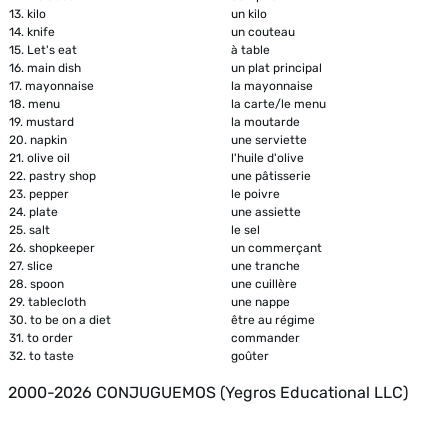
13.
kilo
un kilo
14.
knife
un couteau
15.
Let's eat
à table
16.
main dish
un plat principal
17.
mayonnaise
la mayonnaise
18.
menu
la carte/le menu
19.
mustard
la moutarde
20.
napkin
une serviette
21.
olive oil
l'huile d'olive
22.
pastry shop
une pâtisserie
23.
pepper
le poivre
24.
plate
une assiette
25.
salt
le sel
26.
shopkeeper
un commerçant
27.
slice
une tranche
28.
spoon
une cuillère
29.
tablecloth
une nappe
30.
to be on a diet
être au régime
31.
to order
commander
32.
to taste
goûter
2000-2026 CONJUGUEMOS (Yegros Educational LLC)