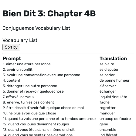
Bien Dit 3: Chapter 4B
Conjuguemos Vocabulary List
Vocabulary List
Sort by
Prompt
Translation
1.
aimer une ature personne
se plaire
2.
avoir un conflit
se disputer
3.
avoir une conversation avec une personne
se parler
4.
content
de bonne humeur
5.
déranger une autre personne
s'énerver
6.
donner et recevoir quelquechose
échanger
7.
effrayé, nerveux
inquiet/inquiète
8.
énervé, tu n'es pas content
fâché
9.
être désolé d'avoir fait quelque chose de mal
regretter
10.
ne plus avoir quelque chose
manquer
11.
quand tu vois une personne et tu tombes amoureux
un coup de foudre
12.
quand vos joues deviennent rouges
gêné
13.
quand vous êtes dans le même endroit
ensemble
14.
quand vous ne sentez pas d'emotions
indifférent