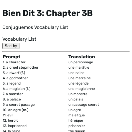
Bien Dit 3: Chapter 3B
Conjuguemos Vocabulary List
Vocabulary List
Sort by
Prompt
Translation
1.
a character
un personnage
2.
a cruel stepmother
une marâtre
3.
a dwarf (f.)
une naine
4.
a godmother
une marraine
5.
a legend
une légende
6.
a magician (f.)
une magicienne
7.
a monster
un monstre
8.
a palace
un palais
9.
a secret passage
un passage secret
10.
an ogre (m.)
un ogre
11.
evil
maléfique
12.
heroic
héroïque
13.
imprisoned
prisonnier
14.
la reine
the queen