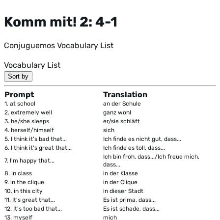
Komm mit! 2: 4-1
Conjuguemos Vocabulary List
Vocabulary List
Sort by
Prompt
Translation
1.
at school
an der Schule
2.
extremely well
ganz wohl
3.
he/she sleeps
er/sie schläft
4.
herself/himself
sich
5.
I think it's bad that...
Ich finde es nicht gut, dass...
6.
I think it's great that...
Ich finde es toll, dass...
Ich bin froh, dass.../Ich freue mich,
7.
I'm happy that...
dass...
8.
in class
in der Klasse
9.
in the clique
in der Clique
10.
in this city
in dieser Stadt
11.
It's great that...
Es ist prima, dass...
12.
It's too bad that...
Es ist schade, dass...
13.
myself
mich