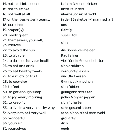
14.
not to drink alcohol
keinen Alkohol trinken
15.
not to smoke
nicht rauchen
16.
not well at all
überhaupt nicht wohl
17.
on the (basketball) team...
in der (Basketball-) mannschaft
18.
ourselves
uns
19.
proper(ly)
richtig
20.
really great
super-toll
21.
themselves, yourself,
sich
yourselves
22.
to avoid the sun
die Sonne vermeiden
23.
to bicycle
Rad fahren
24.
to do a lot for your health
viel für die Gesundheit tun
25.
to eat and drink
sich ernähren
26.
to eat healthy foods
vernünftig essen
27.
to eat lots of fruit
viel Obst essen
28.
to exercise
Gymnastik machen
29.
to feel
sich fühlen
30.
to get enough sleep
genügend schlafen
31.
to jog every morning
jeden Morgen joggen
32.
to keep fit
sich fit halten
33.
to live in a very healthy way
sehr gesund leben
34.
very, not, not very well
sehr, nicht, nicht sehr wohl
35.
wonderful
großartig
36.
yourself
dich
37.
yourselves
euch