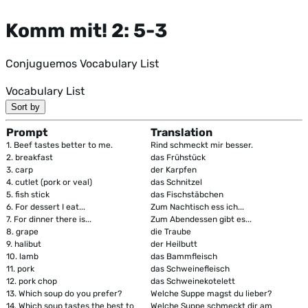
Komm mit! 2: 5-3
Conjuguemos Vocabulary List
Vocabulary List
Sort by
Prompt
Translation
1.
Beef tastes better to me.
Rind schmeckt mir besser.
2.
breakfast
das Frühstück
3.
carp
der Karpfen
4.
cutlet (pork or veal)
das Schnitzel
5.
fish stick
das Fischstäbchen
6.
For dessert I eat...
Zum Nachtisch ess ich...
7.
For dinner there is...
Zum Abendessen gibt es...
8.
grape
die Traube
9.
halibut
der Heilbutt
10.
lamb
das Bammfleisch
11.
pork
das Schweinefleisch
12.
pork chop
das Schweinekotelett
13.
Which soup do you prefer?
Welche Suppe magst du lieber?
14.
Which soup tastes the best to
Welche Suppe schmeckt dir am