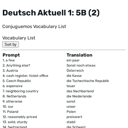
Deutsch Aktuell 1: 5B (2)
Conjuguemos Vocabulary List
Vocabulary List
Sort by
Prompt
Translation
1.
a few
ein paar
2.
Anything else?
Sonst noch etwas
3.
Austria
Österreich
4.
cash register, ticket office
die Kasse
5.
Czech Republic
die Tschechische Republik
6.
expensive
teuer
7.
neighboring country
das Nachbarland
8.
Netherlands
die Niederlande
9.
otherwise
sonst
10.
our
unser
11.
Poland
Polen
12.
reasonably priced
preiswert
13.
solid, sturdy
stabil
14.
Switzerland
die Schweiz