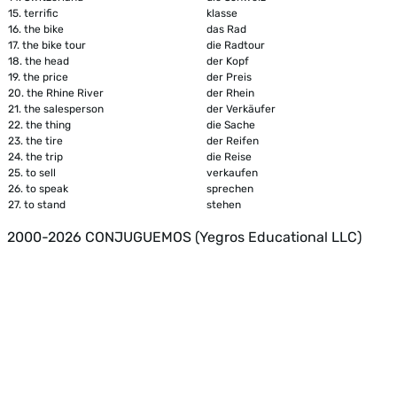
15.
terrific
klasse
16.
the bike
das Rad
17.
the bike tour
die Radtour
18.
the head
der Kopf
19.
the price
der Preis
20.
the Rhine River
der Rhein
21.
the salesperson
der Verkäufer
22.
the thing
die Sache
23.
the tire
der Reifen
24.
the trip
die Reise
25.
to sell
verkaufen
26.
to speak
sprechen
27.
to stand
stehen
2000-2026 CONJUGUEMOS (Yegros Educational LLC)