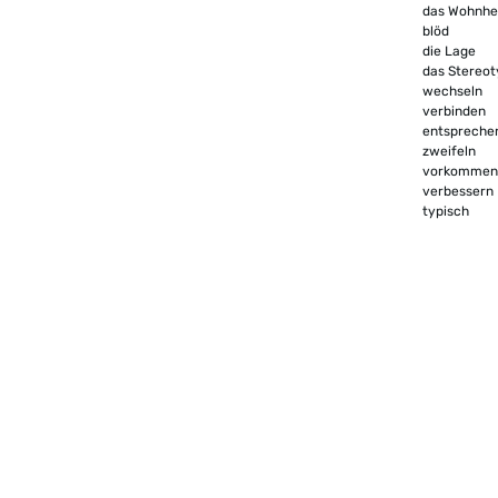
das Wohnh
blöd
die Lage
das Stereot
wechseln
verbinden
entspreche
zweifeln
vorkommen
verbessern
typisch