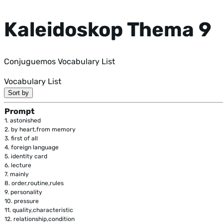
Kaleidoskop Thema 9
Conjuguemos Vocabulary List
Vocabulary List
Sort by
Prompt
1.
astonished
2.
by heart,from memory
3.
first of all
4.
foreign language
5.
identity card
6.
lecture
7.
mainly
8.
order,routine,rules
9.
personality
10.
pressure
11.
quality,characteristic
12.
relationship,condition