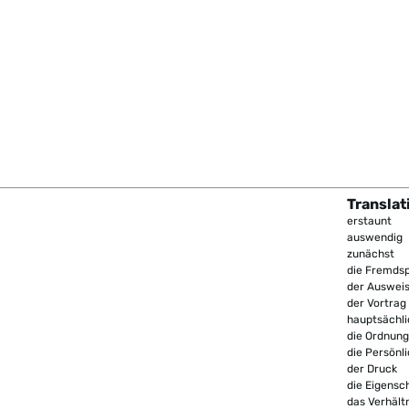
Translat
erstaunt
auswendig
zunächst
die Fremds
der Auswei
der Vortrag
hauptsächli
die Ordnung
die Persönli
der Druck
die Eigensc
das Verhält