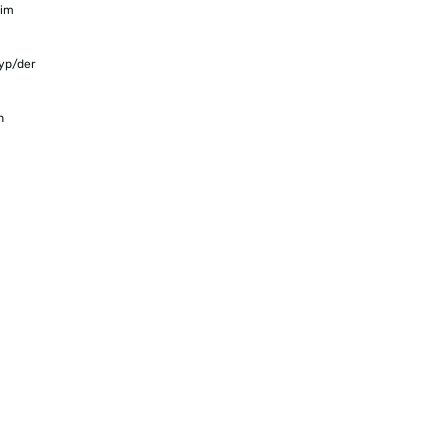
eim
yp/der
n