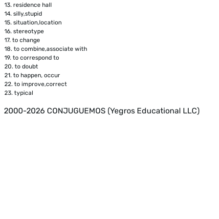
13.
residence hall
14.
silly,stupid
15.
situation,location
16.
stereotype
17.
to change
18.
to combine,associate with
19.
to correspond to
20.
to doubt
21.
to happen, occur
22.
to improve,correct
23.
typical
2000-2026 CONJUGUEMOS (Yegros Educational LLC)