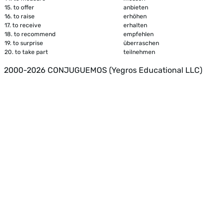
15.
to offer
anbieten
16.
to raise
erhöhen
17.
to receive
erhalten
18.
to recommend
empfehlen
19.
to surprise
überraschen
20.
to take part
teilnehmen
2000-2026 CONJUGUEMOS (Yegros Educational LLC)