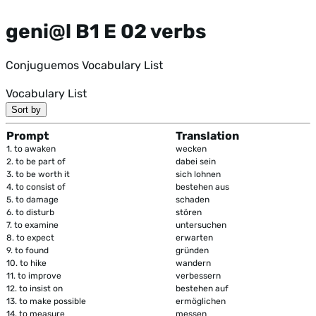
geni@l B1 E 02 verbs
Conjuguemos Vocabulary List
Vocabulary List
Sort by
Prompt
Translation
1.
to awaken
wecken
2.
to be part of
dabei sein
3.
to be worth it
sich lohnen
4.
to consist of
bestehen aus
5.
to damage
schaden
6.
to disturb
stören
7.
to examine
untersuchen
8.
to expect
erwarten
9.
to found
gründen
10.
to hike
wandern
11.
to improve
verbessern
12.
to insist on
bestehen auf
13.
to make possible
ermöglichen
14.
to measure
messen