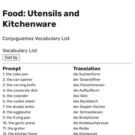
Food: Utensils and
Kitchenware
Conjuguemos Vocabulary List
Vocabulary List
Sort by
Prompt
Translation
1.
the cake pan
die Kuchenform
2.
the can opener
der Dosenöffner
3.
the carving knife
das Fleischmesser
4.
the casserole dish
die Auflaufform
5.
the colander
das Sieb
6.
the cookie sheet
das Backblech
7.
the double boiler
der Doppel-Kocher
8.
the eggbeater
der Schneebesen
9.
the frying pan
die Bratpfanne
10.
the garlic press
die Knoblauchpresse
11.
the grater
die Reibe
12.
the kitchen timer
die Küchenuhr