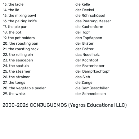
13.
the ladle
die Kelle
14.
the lid
der Deckel
15.
the mixing bowl
die Rührschüssel
16.
the pairing knife
das Paarung Messer
17.
the pie pan
die Kuchenform
18.
the pot
der Topf
19.
the pot holders
den Topflappen
20.
the roasting pan
der Bräter
21.
the roasting rack
der Bräter
22.
the rolling pin
das Nudelholz
23.
the saucepan
der Kochtopf
24.
the spatula
der Bratenheber
25.
the steamer
der Dampfkochtopf
26.
the strainer
das Sieb
27.
the tongs
die Zange
28.
the vegetable peeler
die Gemüseschäler
29.
the whisk
der Schneebesen
2000-2026 CONJUGUEMOS (Yegros Educational LLC)