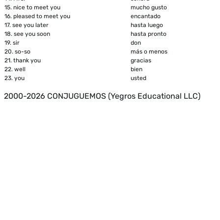
15.
nice to meet you
mucho gusto
16.
pleased to meet you
encantado
17.
see you later
hasta luego
18.
see you soon
hasta pronto
19.
sir
don
20.
so-so
más o menos
21.
thank you
gracias
22.
well
bien
23.
you
usted
2000-2026 CONJUGUEMOS (Yegros Educational LLC)