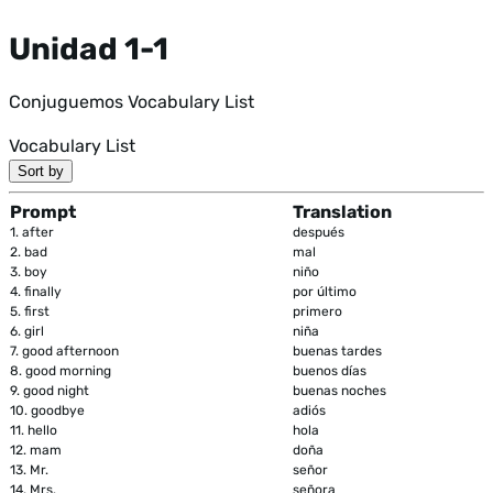
Unidad 1-1
Conjuguemos Vocabulary List
Vocabulary List
Sort by
Prompt
Translation
1.
after
después
2.
bad
mal
3.
boy
niño
4.
finally
por último
5.
first
primero
6.
girl
niña
7.
good afternoon
buenas tardes
8.
good morning
buenos días
9.
good night
buenas noches
10.
goodbye
adiós
11.
hello
hola
12.
mam
doña
13.
Mr.
señor
14.
Mrs.
señora