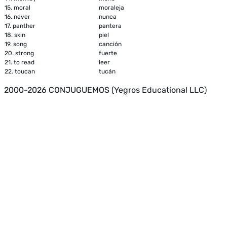
15.
moral
moraleja
16.
never
nunca
17.
panther
pantera
18.
skin
piel
19.
song
canción
20.
strong
fuerte
21.
to read
leer
22.
toucan
tucán
2000-2026 CONJUGUEMOS (Yegros Educational LLC)