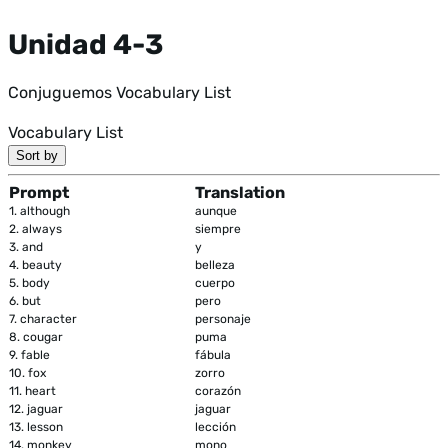
Unidad 4-3
Conjuguemos Vocabulary List
Vocabulary List
Sort by
Prompt
Translation
1.
although
aunque
2.
always
siempre
3.
and
y
4.
beauty
belleza
5.
body
cuerpo
6.
but
pero
7.
character
personaje
8.
cougar
puma
9.
fable
fábula
10.
fox
zorro
11.
heart
corazón
12.
jaguar
jaguar
13.
lesson
lección
14.
monkey
mono