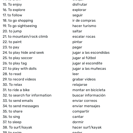
15.
To enjoy
disfrutar
16.
To explore
explorar
17.
to follow
seguir
18.
to go shopping
ir de compras
19.
To go sightseeing
hacer turismo
20.
to jump
saltar
21.
to mountain/rock climb
escalar rocas
22.
to paint
pintar
23.
to pay
pagar
24.
to play hide and seek
jugar a las escondidas
25.
to play soccer
jugar al fútbol
26.
to play tag
jugar al escondite
27.
to play with dolls
jugar a las muñecas
28.
to read
leer
29.
to record videos
grabar videos
30.
To relax
relajarse
31.
to ride a bike
montar en bicicleta
32.
to search for information
buscar información
33.
to send emails
enviar correos
34.
to send messages
enviar mensajes
35.
to share
compartir
36.
to sing
cantar
37.
to sleep
dormir
38.
To surf/kayak
hacer surf/kayak
39.
to swim
nadar