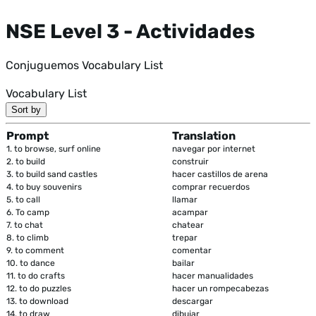
NSE Level 3 - Actividades
Conjuguemos Vocabulary List
Vocabulary List
Sort by
Prompt
Translation
1.
to browse, surf online
navegar por internet
2.
to build
construir
3.
to build sand castles
hacer castillos de arena
4.
to buy souvenirs
comprar recuerdos
5.
to call
llamar
6.
To camp
acampar
7.
to chat
chatear
8.
to climb
trepar
9.
to comment
comentar
10.
to dance
bailar
11.
to do crafts
hacer manualidades
12.
to do puzzles
hacer un rompecabezas
13.
to download
descargar
14.
to draw
dibujar