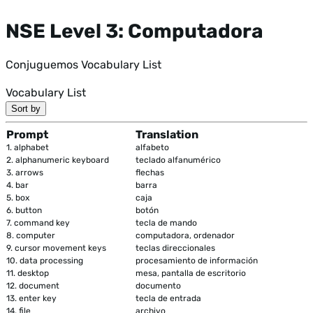
NSE Level 3: Computadora
Conjuguemos Vocabulary List
Vocabulary List
Sort by
Prompt
Translation
1.
alphabet
alfabeto
2.
alphanumeric keyboard
teclado alfanumérico
3.
arrows
flechas
4.
bar
barra
5.
box
caja
6.
button
botón
7.
command key
tecla de mando
8.
computer
computadora, ordenador
9.
cursor movement keys
teclas direccionales
10.
data processing
procesamiento de información
11.
desktop
mesa, pantalla de escritorio
12.
document
documento
13.
enter key
tecla de entrada
14.
file
archivo