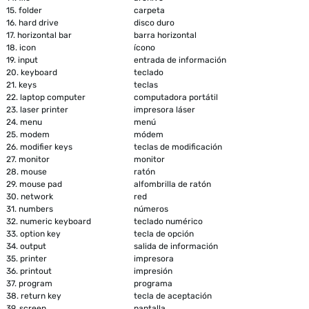
15.
folder
carpeta
16.
hard drive
disco duro
17.
horizontal bar
barra horizontal
18.
icon
ícono
19.
input
entrada de información
20.
keyboard
teclado
21.
keys
teclas
22.
laptop computer
computadora portátil
23.
laser printer
impresora láser
24.
menu
menú
25.
modem
módem
26.
modifier keys
teclas de modificación
27.
monitor
monitor
28.
mouse
ratón
29.
mouse pad
alfombrilla de ratón
30.
network
red
31.
numbers
números
32.
numeric keyboard
teclado numérico
33.
option key
tecla de opción
34.
output
salida de información
35.
printer
impresora
36.
printout
impresión
37.
program
programa
38.
return key
tecla de aceptación
39.
screen
pantalla