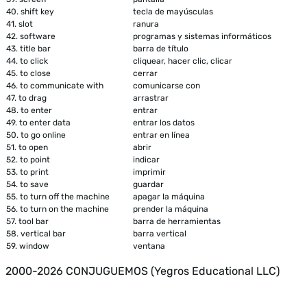
40.
shift key
tecla de mayúsculas
41.
slot
ranura
42.
software
programas y sistemas informáticos
43.
title bar
barra de título
44.
to click
cliquear, hacer clic, clicar
45.
to close
cerrar
46.
to communicate with
comunicarse con
47.
to drag
arrastrar
48.
to enter
entrar
49.
to enter data
entrar los datos
50.
to go online
entrar en línea
51.
to open
abrir
52.
to point
indicar
53.
to print
imprimir
54.
to save
guardar
55.
to turn off the machine
apagar la máquina
56.
to turn on the machine
prender la máquina
57.
tool bar
barra de herramientas
58.
vertical bar
barra vertical
59.
window
ventana
2000-2026 CONJUGUEMOS (Yegros Educational LLC)